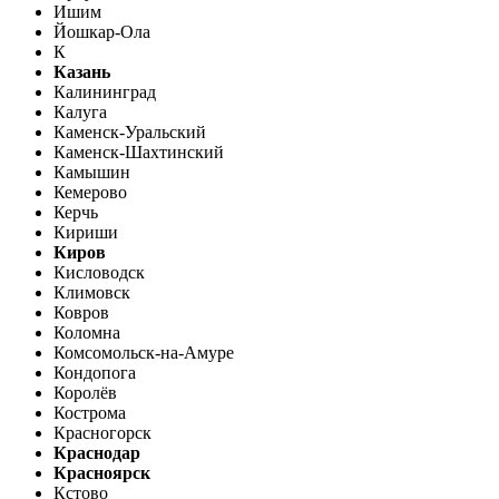
Ишим
Йошкар-Ола
К
Казань
Калининград
Калуга
Каменск-Уральский
Каменск-Шахтинский
Камышин
Кемерово
Керчь
Кириши
Киров
Кисловодск
Климовск
Ковров
Коломна
Комсомольск-на-Амуре
Кондопога
Королёв
Кострома
Красногорск
Краснодар
Красноярск
Кстово