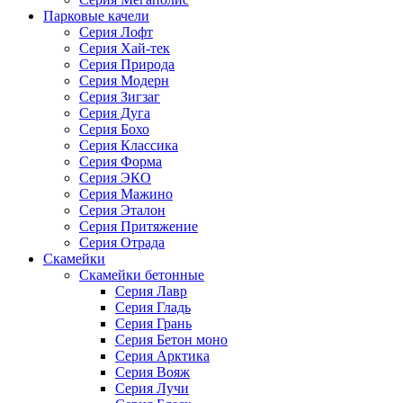
Парковые качели
Серия Лофт
Серия Хай-тек
Серия Природа
Серия Модерн
Серия Зигзаг
Серия Дуга
Серия Бохо
Серия Классика
Серия Форма
Серия ЭКО
Серия Мажино
Серия Эталон
Серия Притяжение
Серия Отрада
Скамейки
Скамейки бетонные
Серия Лавр
Серия Гладь
Серия Грань
Серия Бетон моно
Серия Арктика
Серия Вояж
Серия Лучи