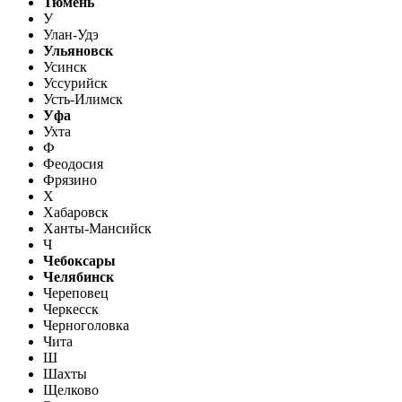
Тюмень
У
Улан-Удэ
Ульяновск
Усинск
Уссурийск
Усть-Илимск
Уфа
Ухта
Ф
Феодосия
Фрязино
Х
Хабаровск
Ханты-Мансийск
Ч
Чебоксары
Челябинск
Череповец
Черкесск
Черноголовка
Чита
Ш
Шахты
Щелково