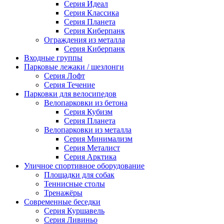
Серия Идеал
Серия Классика
Серия Планета
Серия Киберпанк
Ограждения из металла
Серия Киберпанк
Входные группы
Парковые лежаки / шезлонги
Серия Лофт
Серия Течение
Парковки для велосипедов
Велопарковки из бетона
Серия Кубизм
Серия Планета
Велопарковки из металла
Серия Минимализм
Серия Металист
Серия Арктика
Уличное спортивное оборудование
Площадки для собак
Теннисные столы
Тренажёры
Современные беседки
Серия Куршавель
Серия Ливиньо