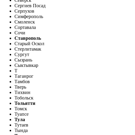
Северск
Сергиев Посад
Серпухов
Симферополь
Смоленск
Сортавала
Сочи
Ставрополь
Старый Оскол
Стерлитамак
Сургут
Сызрань
Сыктывкар
Т
Таганрог
Тамбов
Тверь
Тихвин
Тобольск
Тольятти
Томск
Туапсе
Тула
Тутаев
Тында