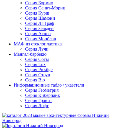
Серия Бормио
Серия Санкт-Мориц
Серия Курш
Серия Шамони
Серия Ля Граф
Серия Зельден
Серия Аспен
Серия Монблан
МАФ из стеклопластика
Серия Лучи
Мангал-барбекю
Серия Соты
Серия Lux
Серия Prestige
Серия Стоун
Серия Bio
Информационные табло / указатели
Серия Геометрия
Серия Киберпанк
Серия Гранит
Серия Лофт