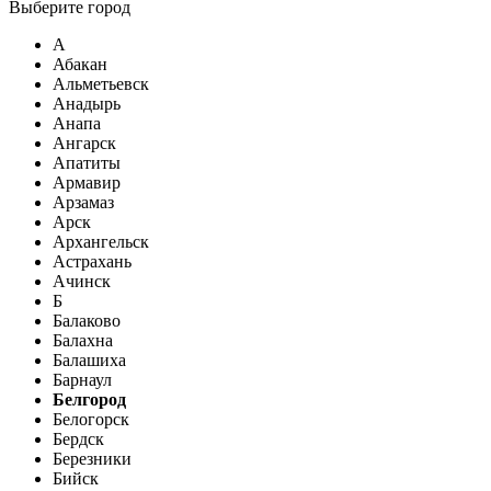
Выберите город
А
Абакан
Альметьевск
Анадырь
Анапа
Ангарск
Апатиты
Армавир
Арзамаз
Арск
Архангельск
Астрахань
Ачинск
Б
Балаково
Балахна
Балашиха
Барнаул
Белгород
Белогорск
Бердск
Березники
Бийск