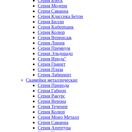
Серия Блеск
Серия Модерн
Серия Саванна
Серия Классика Бетон
Серия Билли
Серия Киберпанк
Серия Колюр
Серия Вернисаж
Серия Линия
Серия Премиум
Серия Эльдорадо
Серия Ирида"
Серия Гранит
Серия Плаза
Серия Лабиринт
Скамейки металлические
Серия Природа
Серия Габион
Серия Ракурс
Серия Верона
Серия Течение
Серия Колюр
Серия Моно Металл
Серия Саванна
Серия Апертура