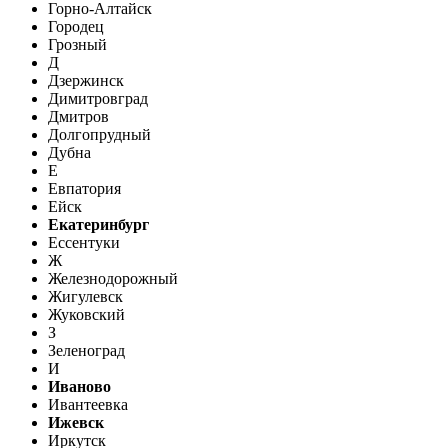
Горно-Алтайск
Городец
Грозный
Д
Дзержинск
Димитровград
Дмитров
Долгопрудный
Дубна
Е
Евпатория
Ейск
Екатеринбург
Ессентуки
Ж
Железнодорожный
Жигулевск
Жуковский
З
Зеленоград
И
Иваново
Ивантеевка
Ижевск
Иркутск