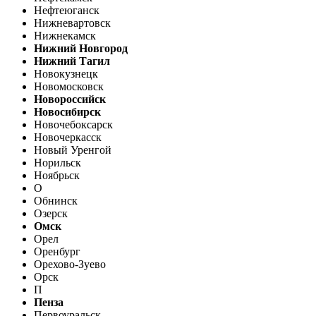
Нефтеюганск
Нижневартовск
Нижнекамск
Нижний Новгород
Нижний Тагил
Новокузнецк
Новомосковск
Новороссийск
Новосибирск
Новочебоксарск
Новочеркасск
Новый Уренгой
Норильск
Ноябрьск
О
Обнинск
Озерск
Омск
Орел
Оренбург
Орехово-Зуево
Орск
П
Пенза
Первоуральск