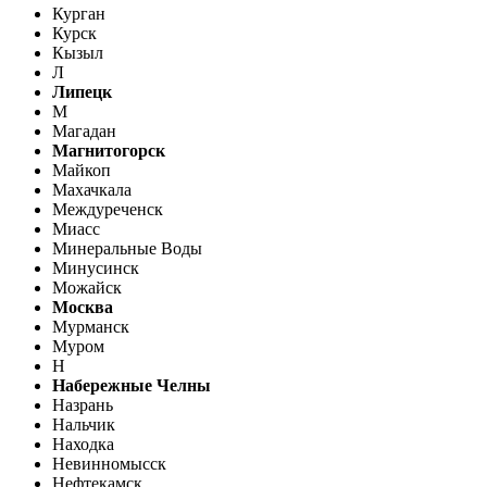
Курган
Курск
Кызыл
Л
Липецк
М
Магадан
Магнитогорск
Майкоп
Махачкала
Междуреченск
Миасс
Минеральные Воды
Минусинск
Можайск
Москва
Мурманск
Муром
Н
Набережные Челны
Назрань
Нальчик
Находка
Невинномысск
Нефтекамск