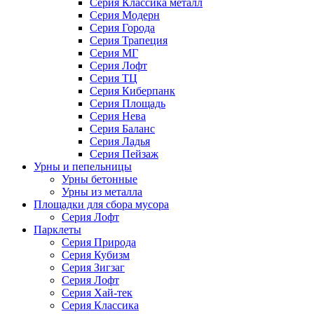
Серия Классика металл
Серия Модерн
Серия Города
Серия Трапеция
Серия МГ
Серия Лофт
Серия ТЦ
Серия Киберпанк
Серия Площадь
Серия Нева
Серия Баланс
Серия Ладья
Серия Пейзаж
Урны и пепельницы
Урны бетонные
Урны из металла
Площадки для сбора мусора
Серия Лофт
Парклеты
Серия Природа
Серия Кубизм
Серия Зигзаг
Серия Лофт
Серия Хай-тек
Серия Классика