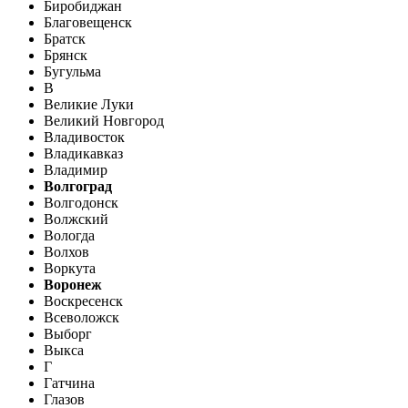
Биробиджан
Благовещенск
Братск
Брянск
Бугульма
В
Великие Луки
Великий Новгород
Владивосток
Владикавказ
Владимир
Волгоград
Волгодонск
Волжский
Вологда
Волхов
Воркута
Воронеж
Воскресенск
Всеволожск
Выборг
Выкса
Г
Гатчина
Глазов