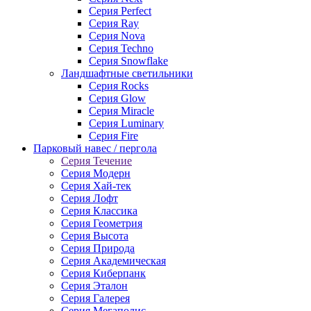
Серия Perfect
Серия Ray
Серия Nova
Серия Techno
Серия Snowflake
Ландшафтные светильники
Серия Rocks
Серия Glow
Серия Miracle
Серия Luminary
Серия Fire
Парковый навес / пергола
Серия Течение
Серия Модерн
Серия Хай-тек
Серия Лофт
Серия Классика
Серия Геометрия
Серия Высота
Серия Природа
Серия Академическая
Серия Киберпанк
Серия Эталон
Серия Галерея
Серия Мегаполис