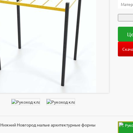
Матер
Це
Скача