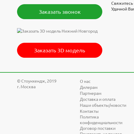
Свяжитесь 
Низкая це
Удачной Ва
Заказать звонок
позволило
комплекту
Заказать 3D модель
© Cтоунхендж, 2019
О нас
г. Москва
Дилерам
Партнерам
Доставка и оплата
Наши объекты/новости
Контакты
Политика
конфиденциальности
Договор поставки
Пригласить на тендер