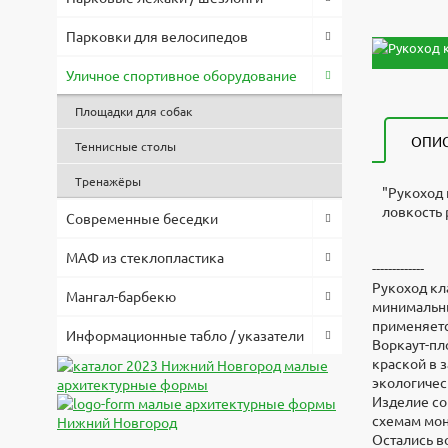
Парковки для велосипедов
Уличное спортивное оборудование
Площадки для собак
ОПИ
Теннисные столы
Тренажёры
"Рукоход 
ловкость 
Современные беседки
Рукоход к
3d модел
Высота, 
МАФ из стеклопластика
Файл
Оплата по
2500
-------------
Скачат
Длина, м
Рукоход кл
Мангал-барбекю
Скач
Товар в н
2000
минимальны
согласова
Ширина, 
применяетс
Информационные табло / указатели
Запр
1000
Воркаут-пл
Предостав
Материал
краской в 
Скач
тендерах.
металл
экологичес
Монтаж
Изделие со
По вопрос
Бетониров
схемам мон
119-74-96
Остались в