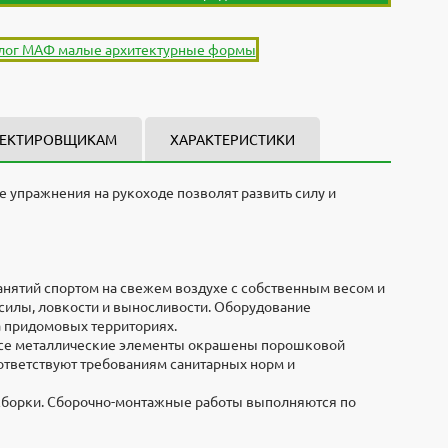
ЕКТИРОВЩИКАМ
ХАРАКТЕРИСТИКИ
 упражнения на рукоходе позволят развить силу и
. Материал - металл, размеры 2000x2000.
орам.
нятий спортом на свежем воздухе с собственным весом и
н будет изготовлен и доставлен по указанному адресу в
силы, ловкости и выносливости. Оборудование
орудование.
а придомовых территориях.
 Все металлические элементы окрашены порошковой
чикам и дилерам. Готовы участвовать в конкурсах и
ответствуют требованиям санитарных норм и
сборки. Сборочно-монтажные работы выполняются по
х доставки обращайтесь к менеджерам по телефону
8-495-