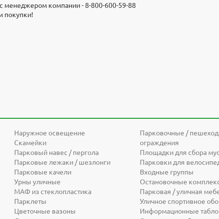
с менеджером компании - 8-800-600-59-88
на на парковую, садовую и уличную мебель, МАФ обусловлена соб
м покупки!
 снизить себестоимость продукции. Все изделия проходят контрол
ющие и материалы. Гарантия 1 год.
Наружное освещение
Парковочные / пешехо
Скамейки
ограждения
Парковый навес / пергола
Площадки для сбора му
Парковые лежаки / шезлонги
Парковки для велосипе
Парковые качели
Входные группы
Урны уличные
Остановочные комплек
МАФ из стеклопластика
Парковая / уличная меб
Парклеты
Уличное спортивное об
Цветочные вазоны
Информационные табло 