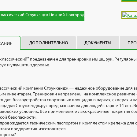
ДОПОЛНИТЕЛЬНО
ДОКУМЕНТЫ
ПРО
САНИЕ
классический" предназначен для тренировки мышц рук. Регулярные
рук и улучшить здоровье.
лассический разработали и изготавливают в компании "Стоунхендж"
и для проектировщиков
мм
ы
 безналичному расчету с НДС. Предоплата 100%. Работаем по догов
ь
м
ассический компании Стоунхендж — надежное оборудование для за
ать реквизиты
аличие на складе. Если достаточного количества нет в наличии, то о
м инвентарем. Тренировки направлены на комплексное развитие 
нные сроки. Изделие относится к категории Уличное спортивное об
мм
я для благоустройства спортивных площадок в парках, скверах и н
осить паспорт
ощадки Стоунхендж.рус предназначены для людей старше 14 лет.
ляем скидки на крупные партии товаров, а также постоянным заказ
заводских условиях. Все применяемые лакокрасочные покрытия со
ать договор поставки
кой безопасности.
провождается техническим паспортом и комплектом крепежа для 
ам о продукции, комплектации, цене, наличию на складах и срока
ание ответной закладной, болтовое соединение
тажа предприятия-изготовителя.
, или пишите нам на почту
zakaz@stounhenge.ru
опросы?