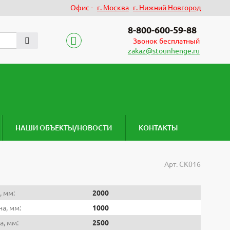
Офис -
г. Москва
г. Нижний Новгород
8-800-600-59-88
Звонок бесплатный
zakaz@stounhenge.ru
НАШИ ОБЪЕКТЫ/НОВОСТИ
КОНТАКТЫ
Арт.
СК016
, мм:
2000
а, мм:
1000
а, мм:
2500