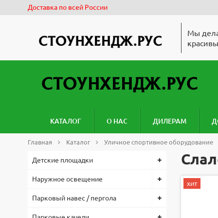
Доставка по всей России
Мы дела
красивы
КАТАЛОГ
О НАС
ДИЛЕРАМ
Д
Главная
Каталог
Уличное спортивное оборудование
Слал
Детские площадки
Наружное освещение
хит
Парковый навес / пергола
Парковые качели