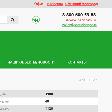
Офис -
г. Москва
г. Нижний Новгород
8-800-600-59-88
Звонок бесплатный
zakaz@stounhenge.ru
НАШИ ОБЪЕКТЫ/НОВОСТИ
КОНТАКТЫ
Арт.
СОБ11
, мм:
3980
а, мм:
40
а, мм:
1120