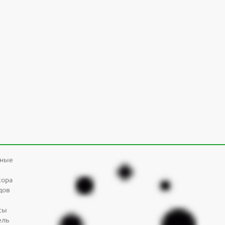
дные
сора
дов
сы
ель