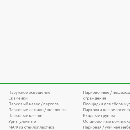
Наружное освещение
Парковочные / пешехо
Скамейки
ограждения
Парковый навес / пергола
Площадки для сбора му
Парковые лежаки / шезлонги
Парковки для велосипе
Парковые качели
Входные группы
Урны уличные
Остановочные комплек
МАФ из стеклопластика
Парковая / уличная меб