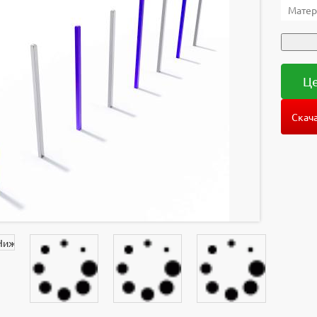
Матер
Це
Скача