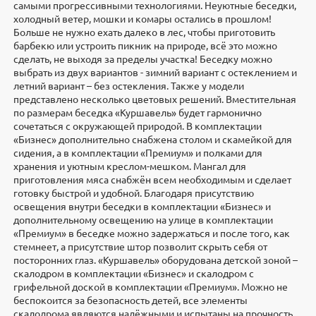
самыми прогрессивными технологиями. Неуютные беседки,
холодный ветер, мошки и комары остались в прошлом!
Больше не нужно ехать далеко в лес, чтобы приготовить
барбекю или устроить пикник на природе, всё это можно
сделать, не выходя за пределы участка! Беседку можно
выбрать из двух вариантов - зимний вариант с остеклением и
летний вариант – без остекления. Также у модели
представлено несколько цветовых решений. Вместительная
по размерам беседка «Куршавель» будет гармонично
сочетаться с окружающей природой. В комплектации
«Бизнес» дополнительно снабжена столом и скамейкой для
сидения, а в комплектации «Премиум» и полками для
хранения и уютным креслом-мешком. Мангал для
приготовления мяса снабжён всем необходимым и сделает
готовку быстрой и удобной. Благодаря присутствию
освещения внутри беседки в комплектации «Бизнес» и
дополнительному освещению на улице в комплектации
«Премиум» в беседке можно задержаться и после того, как
стемнеет, а присутствие штор позволит скрыть себя от
посторонних глаз. «Куршавель» оборудована детской зоной –
скалодром в комплектации «Бизнес» и скалодром с
грифельной доской в комплектации «Премиум». Можно не
беспокоится за безопасность детей, все элементы
скалодрома являются надёжными и испытаны на прочность.