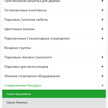
Приствольная решетка для дерева
телефону
8-495-119-74-96
, или пишите нам на почту
zakaz@stounhenge.ru
Остановочные комплексы
Низкая цена на парковую, садовую и уличную мебель, МАФ
Парковая / уличная мебель
обусловлена собственным производством и большими
объемами, что позволило снизить себестоимость продукции.
Цветочные вазоны
Все изделия проходят контроль качества, используются
сертифицированные комплектующие и материалы. Гарантия
Парковочные / пешеходные ограждения
1 год.
Входные группы
Парковые лежаки / шезлонги
Парковки для велосипедов
Уличное спортивное оборудование
Современные беседки
Серия Куршавель
Серия Ливиньо