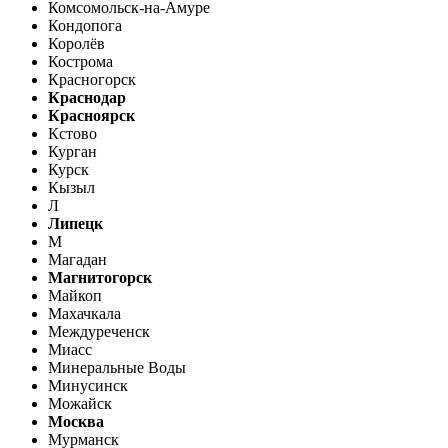
Комсомольск-на-Амуре
Кондопога
Королёв
Кострома
Красногорск
Краснодар
Красноярск
Кстово
Курган
Курск
Кызыл
Л
Липецк
М
Магадан
Магнитогорск
Майкоп
Махачкала
Междуреченск
Миасс
Минеральные Воды
Минусинск
Можайск
Москва
Мурманск