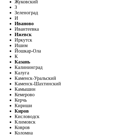
Жуковский
З
Зеленоград
И
Иваново
Ивантеевка
Ижевск
Иркутск
Ишим
Йошкар-Ола
К
Казань
Калининград
Калуга
Каменск-Уральский
Каменск-Шахтинский
Камышин
Кемерово
Керчь
Кириши
Киров
Кисловодск
Климовск
Ковров
Коломна