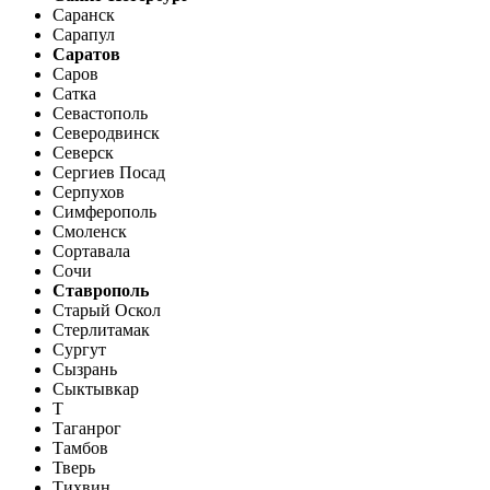
Саранск
Сарапул
Саратов
Саров
Сатка
Севастополь
Северодвинск
Северск
Сергиев Посад
Серпухов
Симферополь
Смоленск
Сортавала
Сочи
Ставрополь
Старый Оскол
Стерлитамак
Сургут
Сызрань
Сыктывкар
Т
Таганрог
Тамбов
Тверь
Тихвин