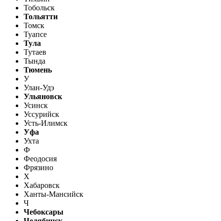
Тобольск
Тольятти
Томск
Туапсе
Тула
Тутаев
Тында
Тюмень
У
Улан-Удэ
Ульяновск
Усинск
Уссурийск
Усть-Илимск
Уфа
Ухта
Ф
Феодосия
Фрязино
Х
Хабаровск
Ханты-Мансийск
Ч
Чебоксары
Челябинск