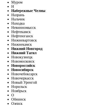
Муром
Н
Набережные Челны
Назрань
Нальчик
Находка
Невинномысск
Нефтекамск
Нефтеюганск
Нижневартовск
Нижнекамск
Нижний Новгород
Нижний Тагил
Новокузнецк
Новомосковск
Новороссийск
Новосибирск
Новочебоксарск
Новочеркасск
Новый Уренгой
Норильск
Ноябрьск
О
Обнинск
Озерск