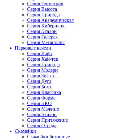
Серия Геометрия
Серия Высота
Серия Природа
Серия Академическая
Серия Киберпанк
Серия Эталон
Серия Галерея
Серия Мегаполис
Парковые качели
Серия Лофт
Серия Хай-тек
Серия Природа
Серия Модерн
Серия Зигзаг
Серия Дуга
Серия Бохо
Серия Классика
Серия Форма
Серия ЭКО
Серия Мажино
Серия Эталон
Серия Притяжение
Серия Отрада
Скамейки
Скамейки бетонные