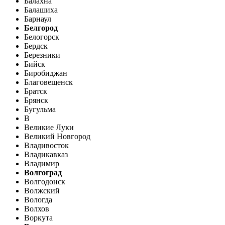
Балахна
Балашиха
Барнаул
Белгород
Белогорск
Бердск
Березники
Бийск
Биробиджан
Благовещенск
Братск
Брянск
Бугульма
В
Великие Луки
Великий Новгород
Владивосток
Владикавказ
Владимир
Волгоград
Волгодонск
Волжский
Вологда
Волхов
Воркута