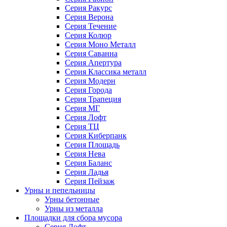
Серия Ракурс
Серия Верона
Серия Течение
Серия Колюр
Серия Моно Металл
Серия Саванна
Серия Апертура
Серия Классика металл
Серия Модерн
Серия Города
Серия Трапеция
Серия МГ
Серия Лофт
Серия ТЦ
Серия Киберпанк
Серия Площадь
Серия Нева
Серия Баланс
Серия Ладья
Серия Пейзаж
Урны и пепельницы
Урны бетонные
Урны из металла
Площадки для сбора мусора
Серия Лофт