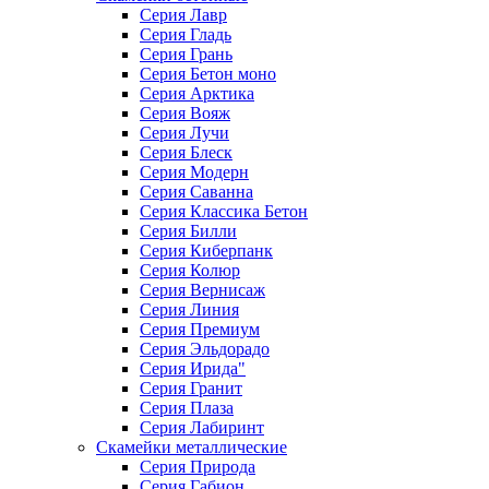
Серия Лавр
Серия Гладь
Серия Грань
Серия Бетон моно
Серия Арктика
Серия Вояж
Серия Лучи
Серия Блеск
Серия Модерн
Серия Саванна
Серия Классика Бетон
Серия Билли
Серия Киберпанк
Серия Колюр
Серия Вернисаж
Серия Линия
Серия Премиум
Серия Эльдорадо
Серия Ирида"
Серия Гранит
Серия Плаза
Серия Лабиринт
Скамейки металлические
Серия Природа
Серия Габион