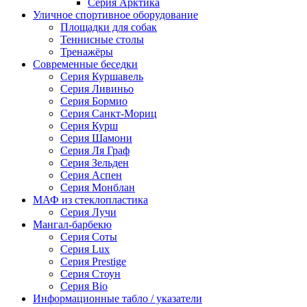
Серия Арктика
Уличное спортивное оборудование
Площадки для собак
Теннисные столы
Тренажёры
Современные беседки
Серия Куршавель
Серия Ливиньо
Серия Бормио
Серия Санкт-Мориц
Серия Курш
Серия Шамони
Серия Ля Граф
Серия Зельден
Серия Аспен
Серия Монблан
МАФ из стеклопластика
Серия Лучи
Мангал-барбекю
Серия Соты
Серия Lux
Серия Prestige
Серия Стоун
Серия Bio
Информационные табло / указатели