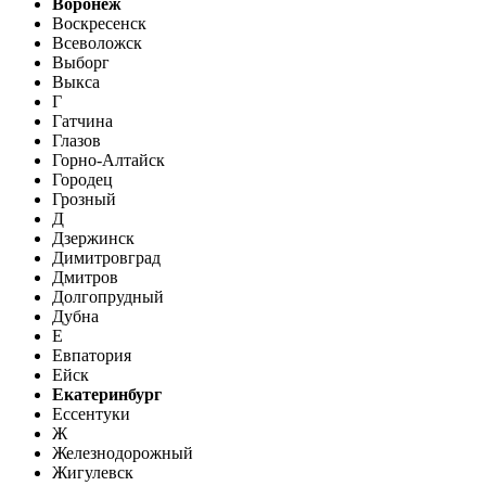
Воронеж
Воскресенск
Всеволожск
Выборг
Выкса
Г
Гатчина
Глазов
Горно-Алтайск
Городец
Грозный
Д
Дзержинск
Димитровград
Дмитров
Долгопрудный
Дубна
Е
Евпатория
Ейск
Екатеринбург
Ессентуки
Ж
Железнодорожный
Жигулевск