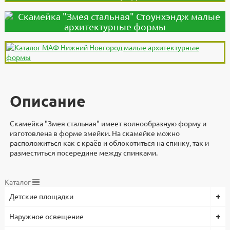
Описание
Скамейка "Змея стальная" имеет волнообразную форму и
изготовлена в форме змейки. На скамейке можно
расположиться как с краёв и облокотиться на спинку, так и
разместиться посередине между спинками.
Дополнительно
Документы
Документы
Видеоинструкция
Характеристики
Каталог
Детские площадки
Скамейка "Змея стальная" разработали и изготавливают в
3d модели для проектировщиков
Высота, мм
Файлы
компании "Стоунхендж". Материал - Металл\дерево, размеры
1200
Скачать
Наружное освещение
7000x7000.
Длина, мм
Скачать реквизиты
Оплата по безналичному расчету с НДС. Предоплата 100%.
7000