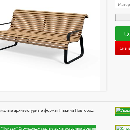
Матер
Це
Скача