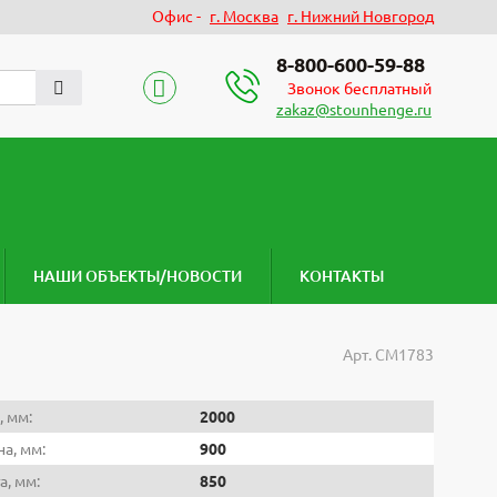
Офис -
г. Москва
г. Нижний Новгород
8-800-600-59-88
Звонок бесплатный
zakaz@stounhenge.ru
НАШИ ОБЪЕКТЫ/НОВОСТИ
КОНТАКТЫ
Арт.
СМ1783
, мм:
2000
а, мм:
900
а, мм:
850