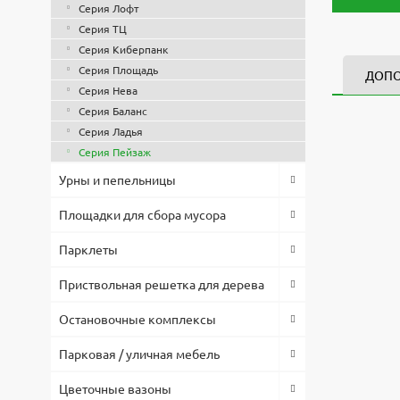
Серия Лофт
Серия ТЦ
Серия Киберпанк
Серия Площадь
ДОП
Серия Нева
Серия Баланс
Скамейка 
3d модел
Высота, 
Серия Ладья
Файл
Оплата по
850
Скачат
Серия Пейзаж
Длина, м
Скач
Товар в н
2000
Урны и пепельницы
согласова
Ширина, 
Запр
900
Площадки для сбора мусора
Предостав
Материал
Скач
тендерах.
Металл/д
Парклеты
Монтаж
По вопрос
Анкерное
Приствольная решетка для дерева
119-74-96
Опции
Спинка
Остановочные комплексы
Низкая це
Материал
позволило
Металл
Парковая / уличная мебель
комплекту
Материал
Дерево
Цветочные вазоны