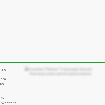
дные
сора
дов
сы
ель
орудование