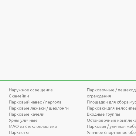
Наружное освещение
Парковочные / пешехо
Скамейки
ограждения
Парковый навес / пергола
Площадки для сбора му
Парковые лежаки / шезлонги
Парковки для велосипе
Парковые качели
Входные группы
Урны уличные
Остановочные комплек
МАФ из стеклопластика
Парковая / уличная меб
Парклеты
Уличное спортивное об