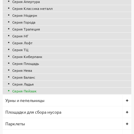
Все изделия проходят контроль качества, используются
Серия Апертура
сертифицированные комплектующие и материалы. Гарантия
Серия Классика металл
1 год.
Серия Модерн
Серия Города
Серия Трапеция
Серия МГ
Серия Лофт
Серия ТЦ
Серия Киберпанк
Серия Площадь
Серия Нева
Серия Баланс
Серия Ладья
Серия Пейзаж
Урны и пепельницы
Площадки для сбора мусора
Парклеты