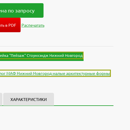
на по запросу
ть в PDF
Распечатать
ХАРАКТЕРИСТИКИ
Материал - Металл/дерево, размеры 2000x2000.
орам.