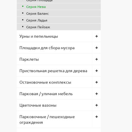
Ска
Товар в н
2000
согласова
Ширина, 
Серия Нева
Запр
600
Серия Баланс
Предостав
Материал
Серия Ладья
Скач
тендерах.
Металл/д
Серия Пейзаж
Монтаж
По вопрос
Анкерное
Урны и пепельницы
119-74-96
Материал
Металл
Площадки для сбора мусора
Низкая це
Материал
позволило
Дерево
Парклеты
комплекту
Приствольная решетка для дерева
Остановочные комплексы
Парковая / уличная мебель
Цветочные вазоны
Парковочные / пешеходные
ограждения