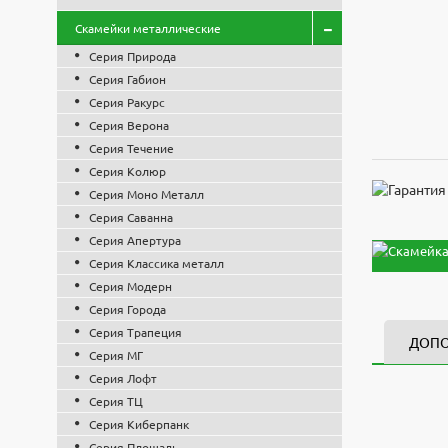
Скамейки металлические
Серия Природа
Серия Габион
Серия Ракурс
Серия Верона
Серия Течение
Серия Колюр
Серия Моно Металл
Серия Саванна
Серия Апертура
Серия Классика металл
Серия Модерн
Серия Города
Серия Трапеция
ДОП
Серия МГ
Серия Лофт
Скамейка 
3d модел
Высота, 
Серия ТЦ
Файл
Оплата по
450
Скачат
Серия Киберпанк
Длина, м
Серия Площадь