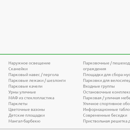
Наружное освещение
Парковочные / пешехо
Скамейки
ограждения
Парковый навес / пергола
Площадки для сбора му
Парковые лежаки / шезлонги
Парковки для велосипе
Парковые качели
Входные группы
Урны уличные
Остановочные комплек
МАФ из стеклопластика
Парковая / уличная меб
Парклеты
Уличное спортивное об
Цветочные вазоны
Информационные табло 
Детские площадки
Современные беседки
Мангал-барбекю
Приствольная решетка 