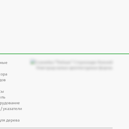
дные
сора
дов
сы
ель
орудование
/ указатели
для дерева