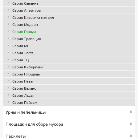
объемами, что позволило снизить себестоимость продукции.
Серия Саванна
Все изделия проходят контроль качества, используются
Серия Апертура
сертифицированные комплектующие и материалы. Гарантия
Серия Классика металл
1 год.
Серия Модерн
Серия Города
Серия Трапеция
Серия МГ
Серия Лофт
Серия ТЦ
Серия Киберпанк
Серия Площадь
Серия Нева
Серия Баланс
Серия Ладья
Серия Пейзаж
Урны и пепельницы
Площадки для сбора мусора
Парклеты