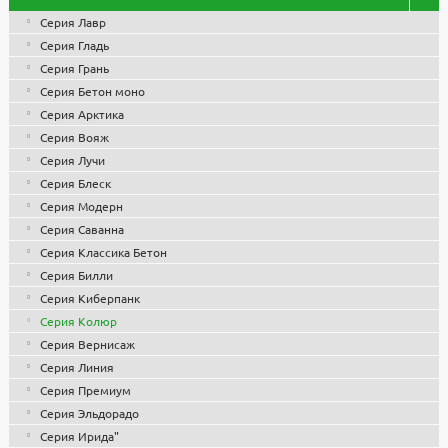
Предоставляем скидки на крупные партии товаров, а также
Серия Лавр
постоянным заказчикам и дилерам. Готовы участвовать в
Серия Гладь
конкурсах и тендерах.
Серия Грань
По вопросам о продукции, комплектации, цене, наличию на
Серия Бетон моно
складах и сроках доставки обращайтесь к менеджерам по
Серия Арктика
телефону
8-495-119-74-96
, или пишите нам на почту
Серия Вояж
zakaz@stounhenge.ru
Серия Лучи
Низкая цена на парковую, садовую и уличную мебель, МАФ
Серия Блеск
обусловлена собственным производством и большими
Серия Модерн
объемами, что позволило снизить себестоимость продукции.
Серия Саванна
Все изделия проходят контроль качества, используются
Серия Классика Бетон
сертифицированные комплектующие и материалы. Гарантия
1 год.
Серия Билли
Серия Киберпанк
Серия Колюр
Серия Вернисаж
Серия Линия
Серия Премиум
Серия Эльдорадо
Серия Ирида"