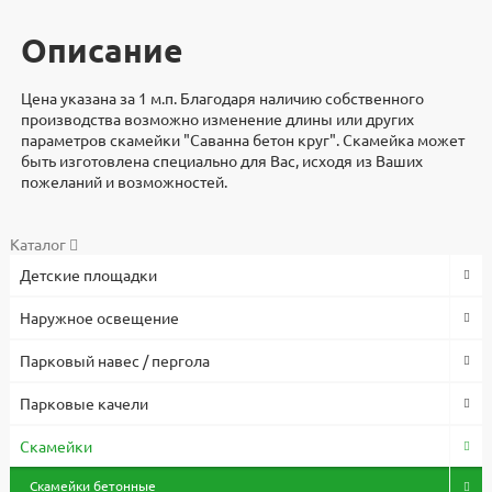
Описание
Цена указана за 1 м.п. Благодаря наличию собственного
производства возможно изменение длины или других
параметров скамейки "Саванна бетон круг". Скамейка может
быть изготовлена специально для Вас, исходя из Ваших
пожеланий и возможностей.
Дополнительно
Документы
Документы
Видеоинструкция
Характеристики
Каталог
Детские площадки
Скамейка "Саванна бетон круг" разработали и изготавливают
3d модели для проектировщиков
Высота, мм
Файлы
в компании "Стоунхендж". Материал - Бетон\дерево, размеры
700
Скачать
Наружное освещение
1000x1000.
Длина, мм
Скачать реквизиты
Оплата по безналичному расчету с НДС. Предоплата 100%.
1000
Парковый навес / пергола
Работаем по договорам.
Ширина, мм
Запросить паспорт
500
Товар в наличие на складе. Если достаточного количества нет
Парковые качели
Материал
Скачать договор поставки
в наличии, то он будет изготовлен и доставлен по указанному
Бетон\дерево
адресу в согласованные сроки. Изделие относится к
Материал сидения
Скамейки
категории Серия Колюр.
Дерево
Скамейки бетонные