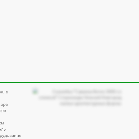
дные
сора
дов
сы
ель
орудование