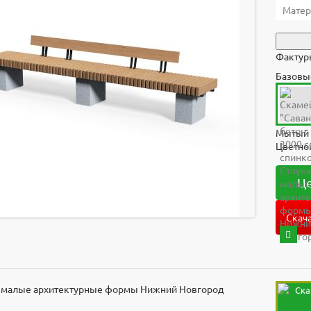
Матер
Фактуры
Базовы
Мытый 
Цветно
Це
Скача