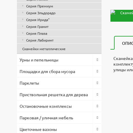
Серия Премиум
Серия Эльдорадо
Серия Ирида"
Серия Гранит
Серия Плаза
Серия Лабиринт
ОПИ
Скамейки металлические
Скамейка 
Урны и пепельницы
комплекту
улицы или
Площадки для сбора мусора
Скамейка 
3d модел
Высота, 
Парклеты
Файл
1000x100
700
Скачат
Оплата по
Длина, м
Приствольная решетка для дерева
Скач
1000
Товар в н
Ширина, 
Остановочные комплексы
Запр
согласова
500
Материал
Парковая / уличная мебель
Скач
Предостав
Бетон\де
тендерах.
Материал
Цветочные вазоны
Дерево