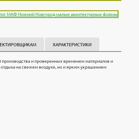
ЕКТИРОВЩИКАМ
ХАРАКТЕРИСТИКИ
ий производства и проверенных временем материалов и
 отдыха на свежем воздухе, но и ярким украшением
омпании "Стоунхендж". Материал - Бетон\дерево, размеры
орам.
н будет изготовлен и доставлен по указанному адресу в
чикам и дилерам. Готовы участвовать в конкурсах и