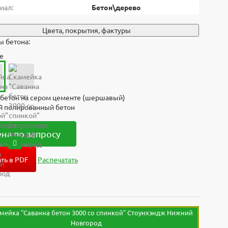
иал:
Бетон\дерево
Цвета, покрытия, фактуры
 бетона:
е
бетон на сером цементе (шершавый)
й полированный бетон
на по запросу
ть в PDF
Распечатать