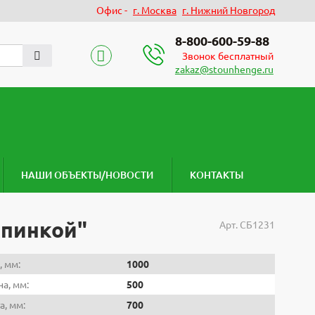
Офис -
г. Москва
г. Нижний Новгород
8-800-600-59-88
Звонок бесплатный
zakaz@stounhenge.ru
НАШИ ОБЪЕКТЫ/НОВОСТИ
КОНТАКТЫ
спинкой"
Арт.
СБ1231
, мм:
1000
а, мм:
500
а, мм:
700