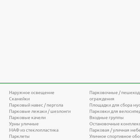
Наружное освещение
Парковочные / пешехо
Скамейки
ограждения
Парковый навес / пергола
Площадки для сбора му
Парковые лежаки / шезлонги
Парковки для велосипе
Парковые качели
Входные группы
Урны уличные
Остановочные комплек
МАФ из стеклопластика
Парковая / уличная меб
Парклеты
Уличное спортивное об