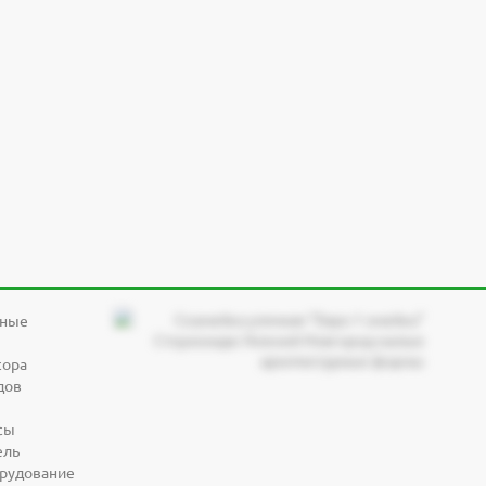
дные
сора
дов
сы
ель
орудование