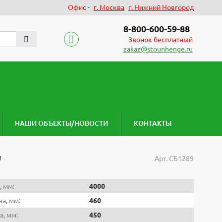
Офис -
г. Москва
г. Нижний Новгород
8-800-600-59-88
Звонок бесплатный
zakaz@stounhenge.ru
НАШИ ОБЪЕКТЫ/НОВОСТИ
КОНТАКТЫ
"
Арт.
СБ1289
, мм:
4000
а, мм:
460
а, мм:
450