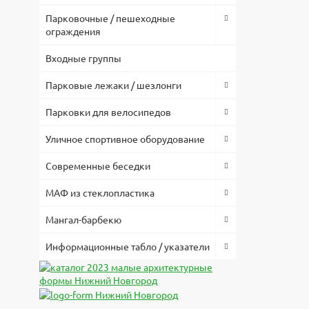
Материал
Парковочные / пешеходные
Низкая це
Бетон
ограждения
позволило
комплекту
Входные группы
Парковые лежаки / шезлонги
Парковки для велосипедов
Уличное спортивное оборудование
Современные беседки
МАФ из стеклопластика
Мангал-барбекю
Информационные табло / указатели