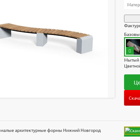
Матер
Фактуры
Базовы
Мытый 
Цветно
Це
Скача