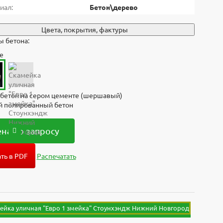
иал:
Бетон\дерево
Цвета, покрытия, фактуры
 бетона:
е
бетон на сером цементе (шершавый)
й полированный бетон
на по запросу
ть в PDF
Распечатать