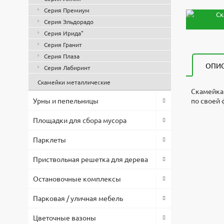
Серия Премиум
Серия Эльдорадо
Серия Ирида"
Серия Гранит
Серия Плаза
ОПИ
Серия Лабиринт
Скамейки металлические
Скамейка 
Урны и пепельницы
по своей 
Скамейка 
3d модел
Высота, 
Площадки для сбора мусора
Файл
4000x400
450
Скачат
Оплата по
Длина, м
Парклеты
Скач
4000
Товар в н
Ширина, 
Приствольная решетка для дерева
Запр
согласова
460
Материал
Остановочные комплексы
Скач
Предостав
Бетон\де
тендерах.
Цвет
Парковая / уличная мебель
Белый
По вопрос
Материал
Цветочные вазоны
119-74-96
Бетон