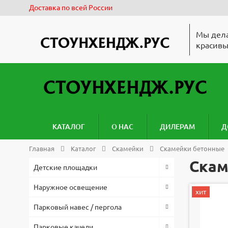
Доставка по всей России
Мы дела
красивы
КАТАЛОГ
О НАС
ДИЛЕРАМ
Д
Главная
Каталог
Скамейки
Скамейки бетонные
Скам
Детские площадки
Наружное освещение
хит
Парковый навес / пергола
Парковые качели