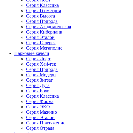
Серия Классика
Серия Геометрия
Серия Высота
Серия Природа
Серия Академическая
Серия Киберпанк
Серия Эталон
Серия Галерея
Серия Мегаполис
Парковые качели
Серия Лофт
Серия Хай-тек
Серия Природа
Серия Модерн
Серия Зигзаг
Серия Дуга
Серия Бохо
Серия Классика
Серия Форма
Серия ЭКО
Серия Мажино
Серия Эталон
Серия Притяжение
Серия Отрада