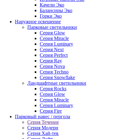
Качели Эко
Балансиры Эко
Горки Эко
Наружное освещение
Парковые светильники
Серия Glow
Серия Miracle
Серия Luminary
Серия Next
Серия Perfect
Серия Ray
Серия Nova
Серия Techno
Серия Snowflake
Ландшафтные светильники
Серия Rocks
Серия Glow
Серия Miracle
Серия Luminary
Серия Fire
Парковый навес / пергола
Серия Течение
Серия Модерн
Серия Хай-тек
Серия Лофт