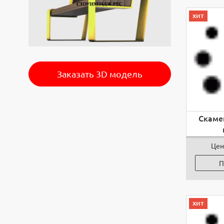
хит
Заказать 3D модель
Скаме
Цен
П
хит