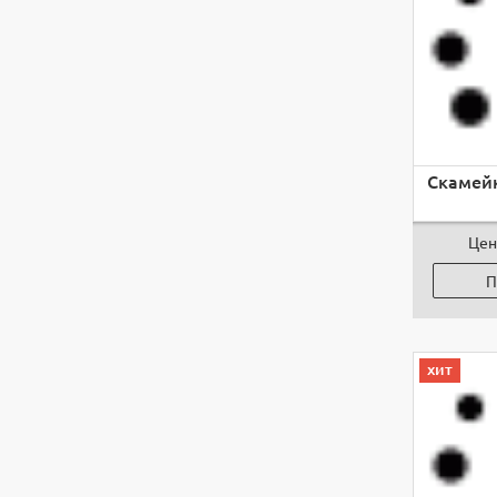
Скамейк
Цен
П
хит