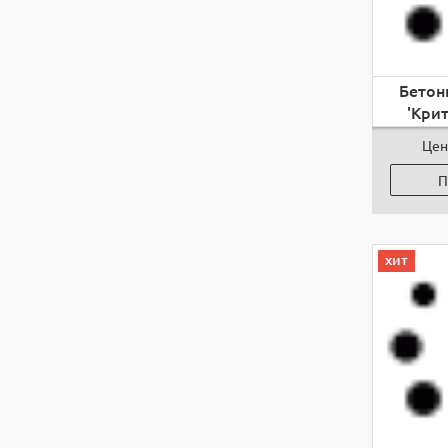
Бетон
'Крит
Цен
П
хит