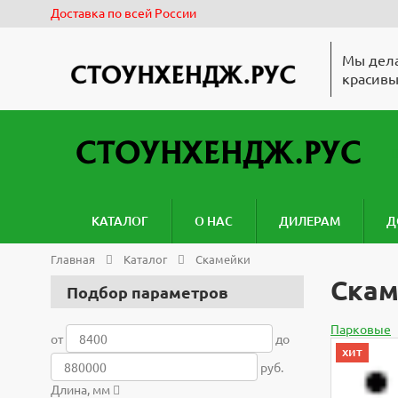
Доставка по всей России
Мы дела
красивы
КАТАЛОГ
О НАС
ДИЛЕРАМ
Д
Главная
Каталог
Скамейки
Скам
Подбор параметров
Парковые
от
до
хит
руб.
Длина, мм