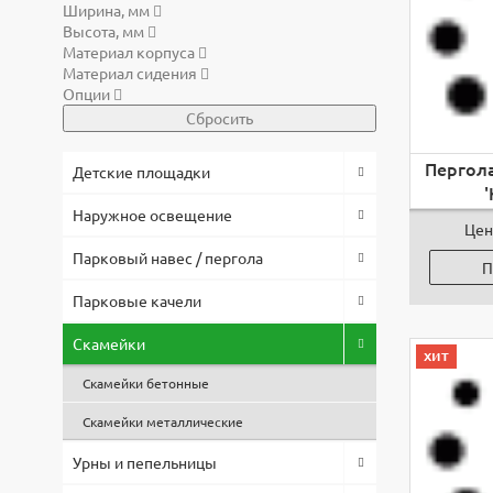
Ширина, мм
Высота, мм
Материал корпуса
Материал сидения
Опции
Сбросить
Пергол
Детские площадки
'
Наружное освещение
Цен
Парковый навес / пергола
П
Парковые качели
Скамейки
хит
Скамейки бетонные
Скамейки металлические
Урны и пепельницы