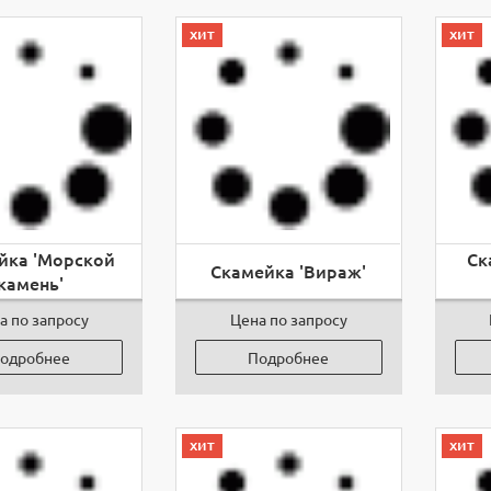
хит
хит
йка 'Морской
Ск
Скамейка 'Вираж'
камень'
а по запросу
Цена по запросу
одробнее
Подробнее
хит
хит