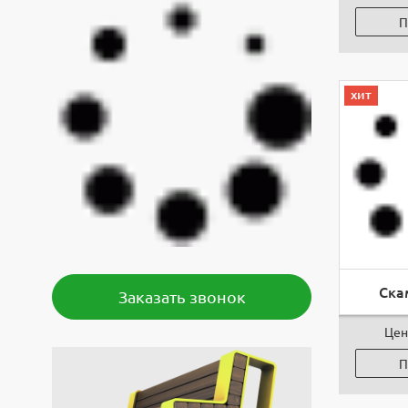
П
хит
Ска
Заказать звонок
Цен
П