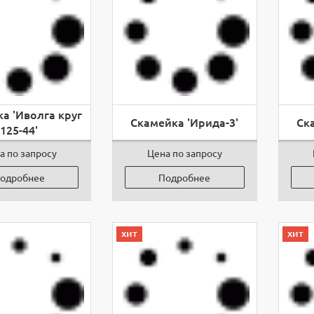
а 'Иволга круг
Скамейка 'Ирида-3'
Ск
125-44'
а по запросу
Цена по запросу
одробнее
Подробнее
хит
хит