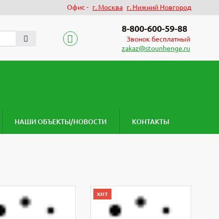
Офис -
г. Москва
г. Нижний Новгород
8-800-600-59-88
Звонок бесплатный
zakaz@stounhenge.ru
НАШИ ОБЪЕКТЫ/НОВОСТИ
КОНТАКТЫ
Деревя
хит