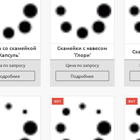
а со скамейкой
Скамейки с навесом
Ск
Капсуль'
'Глори'
а по запросу
Цена по запросу
одробнее
Подробнее
хит
хит