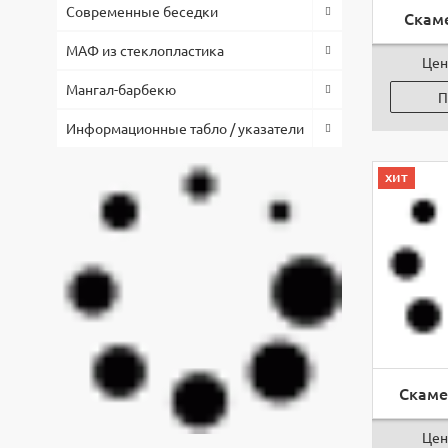
Современные беседки
Скаме
МАФ из стеклопластика
Цен
Мангал-барбекю
П
Информационные табло / указатели
хит
Скаме
Цен