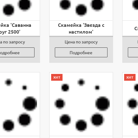
йка 'Саванна
Скамейка 'Звезда с
С
руг 2500'
настилом'
а по запросу
Цена по запросу
одробнее
Подробнее
хит
хит