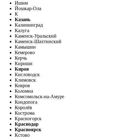
Ишим
Йошкар-Ола
К
Казань
Калининград
Калуга
Каменск-Уральский
Каменск-Шахтинский
Камышин
Кемерово
Керчь
Кириши
Киров
Кисловодск
Климовск
Ковров
Коломна
Комсомольск-на-Амуре
Кондопога
Королёв
Кострома
Красногорск
Краснодар
Красноярск
Кстово