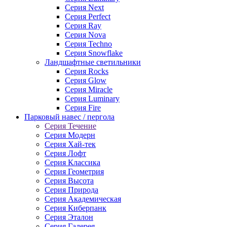
Серия Next
Серия Perfect
Серия Ray
Серия Nova
Серия Techno
Серия Snowflake
Ландшафтные светильники
Серия Rocks
Серия Glow
Серия Miracle
Серия Luminary
Серия Fire
Парковый навес / пергола
Серия Течение
Серия Модерн
Серия Хай-тек
Серия Лофт
Серия Классика
Серия Геометрия
Серия Высота
Серия Природа
Серия Академическая
Серия Киберпанк
Серия Эталон
Серия Галерея