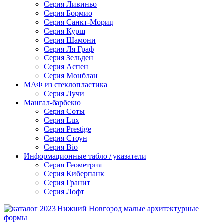
Серия Ливиньо
Серия Бормио
Серия Санкт-Мориц
Серия Курш
Серия Шамони
Серия Ля Граф
Серия Зельден
Серия Аспен
Серия Монблан
МАФ из стеклопластика
Серия Лучи
Мангал-барбекю
Серия Соты
Серия Lux
Серия Prestige
Серия Стоун
Серия Bio
Информационные табло / указатели
Серия Геометрия
Серия Киберпанк
Серия Гранит
Серия Лофт