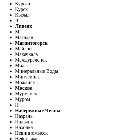
Курган
Курск
Кызыл
Л
Липецк
М
Магадан
Магнитогорск
Майкоп
Махачкала
Междуреченск
Миасс
Минеральные Воды
Минусинск
Можайск
Москва
Мурманск
Муром
Н
Набережные Челны
Назрань
Нальчик
Находка
Невинномысск
Нефтекамск