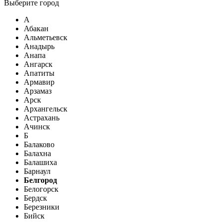
Выберите город
А
Абакан
Альметьевск
Анадырь
Анапа
Ангарск
Апатиты
Армавир
Арзамаз
Арск
Архангельск
Астрахань
Ачинск
Б
Балаково
Балахна
Балашиха
Барнаул
Белгород
Белогорск
Бердск
Березники
Бийск