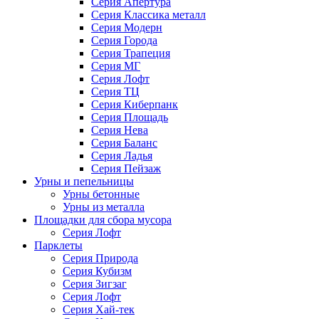
Серия Апертура
Серия Классика металл
Серия Модерн
Серия Города
Серия Трапеция
Серия МГ
Серия Лофт
Серия ТЦ
Серия Киберпанк
Серия Площадь
Серия Нева
Серия Баланс
Серия Ладья
Серия Пейзаж
Урны и пепельницы
Урны бетонные
Урны из металла
Площадки для сбора мусора
Серия Лофт
Парклеты
Серия Природа
Серия Кубизм
Серия Зигзаг
Серия Лофт
Серия Хай-тек