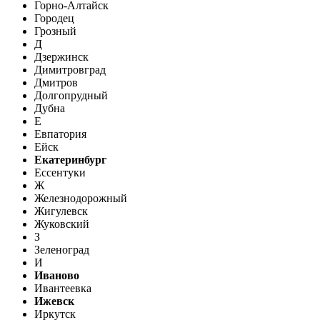
Горно-Алтайск
Городец
Грозный
Д
Дзержинск
Димитровград
Дмитров
Долгопрудный
Дубна
Е
Евпатория
Ейск
Екатеринбург
Ессентуки
Ж
Железнодорожный
Жигулевск
Жуковский
З
Зеленоград
И
Иваново
Ивантеевка
Ижевск
Иркутск