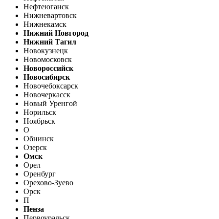
Нефтеюганск
Нижневартовск
Нижнекамск
Нижний Новгород
Нижний Тагил
Новокузнецк
Новомосковск
Новороссийск
Новосибирск
Новочебоксарск
Новочеркасск
Новый Уренгой
Норильск
Ноябрьск
О
Обнинск
Озерск
Омск
Орел
Оренбург
Орехово-Зуево
Орск
П
Пенза
Первоуральск