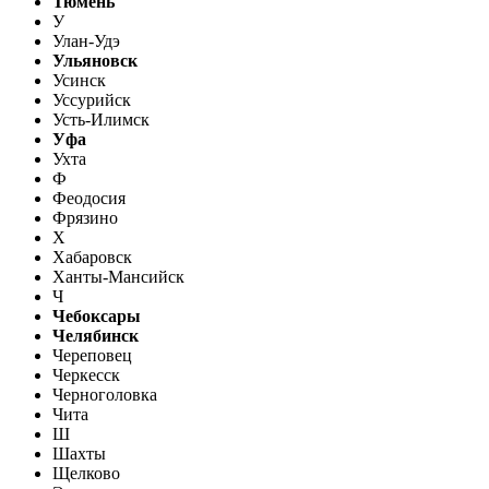
Тюмень
У
Улан-Удэ
Ульяновск
Усинск
Уссурийск
Усть-Илимск
Уфа
Ухта
Ф
Феодосия
Фрязино
Х
Хабаровск
Ханты-Мансийск
Ч
Чебоксары
Челябинск
Череповец
Черкесск
Черноголовка
Чита
Ш
Шахты
Щелково