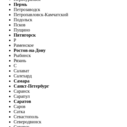
Пермь
Петрозаводск
Петропавловск-Камчатский
Подольск
Псков
Пущино
Пятигорск
Р
Раменское
Ростов-на-Дону
Рыбинск
Рязань
С
Салават
Салехард
Самара
Санкт-Петербург
Саранск
Сарапул
Саратов
Саров
Сатка
Севастополь
Северодвинск
Северск