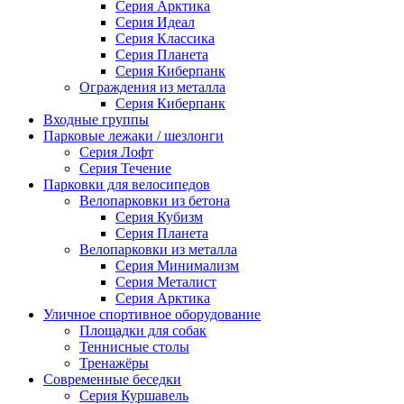
Серия Арктика
Серия Идеал
Серия Классика
Серия Планета
Серия Киберпанк
Ограждения из металла
Серия Киберпанк
Входные группы
Парковые лежаки / шезлонги
Серия Лофт
Серия Течение
Парковки для велосипедов
Велопарковки из бетона
Серия Кубизм
Серия Планета
Велопарковки из металла
Серия Минимализм
Серия Металист
Серия Арктика
Уличное спортивное оборудование
Площадки для собак
Теннисные столы
Тренажёры
Современные беседки
Серия Куршавель