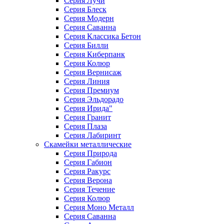
Серия Лучи
Серия Блеск
Серия Модерн
Серия Саванна
Серия Классика Бетон
Серия Билли
Серия Киберпанк
Серия Колюр
Серия Вернисаж
Серия Линия
Серия Премиум
Серия Эльдорадо
Серия Ирида"
Серия Гранит
Серия Плаза
Серия Лабиринт
Скамейки металлические
Серия Природа
Серия Габион
Серия Ракурс
Серия Верона
Серия Течение
Серия Колюр
Серия Моно Металл
Серия Саванна