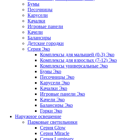
Бумы
Песочницы
Карусели
Качалки
Игровые панели
Качели
Балансиры
Детские городки
Серия Эко
Комплексы для малышей (0-3) Эко
Комплексы для взрослых (7-12) Эко
Комплексы универсальные Эко
Бумы Эко
Песочницы Эко
Карусели Эко
Качалки Эко
Игровые панели Эко
Качели Эко
Балансиры Эко
Горки Эко
Наружное освещение
Парковые светильники
Серия Glow
Серия Miracle
Серия Luminary