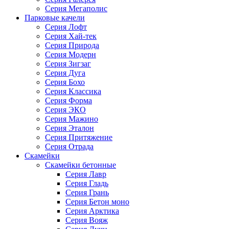
Серия Мегаполис
Парковые качели
Серия Лофт
Серия Хай-тек
Серия Природа
Серия Модерн
Серия Зигзаг
Серия Дуга
Серия Бохо
Серия Классика
Серия Форма
Серия ЭКО
Серия Мажино
Серия Эталон
Серия Притяжение
Серия Отрада
Скамейки
Скамейки бетонные
Серия Лавр
Серия Гладь
Серия Грань
Серия Бетон моно
Серия Арктика
Серия Вояж