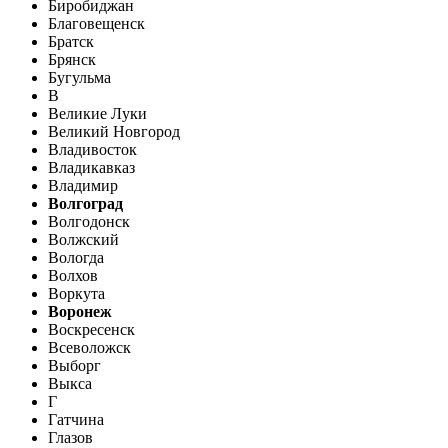
Биробиджан
Благовещенск
Братск
Брянск
Бугульма
В
Великие Луки
Великий Новгород
Владивосток
Владикавказ
Владимир
Волгоград
Волгодонск
Волжский
Вологда
Волхов
Воркута
Воронеж
Воскресенск
Всеволожск
Выборг
Выкса
Г
Гатчина
Глазов