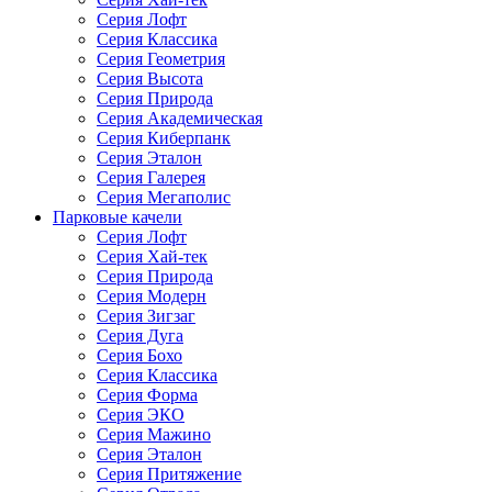
Серия Лофт
Серия Классика
Серия Геометрия
Серия Высота
Серия Природа
Серия Академическая
Серия Киберпанк
Серия Эталон
Серия Галерея
Серия Мегаполис
Парковые качели
Серия Лофт
Серия Хай-тек
Серия Природа
Серия Модерн
Серия Зигзаг
Серия Дуга
Серия Бохо
Серия Классика
Серия Форма
Серия ЭКО
Серия Мажино
Серия Эталон
Серия Притяжение