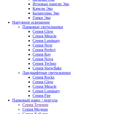
Игровые панели Эко
Качели Эко
Балансиры Эко
Горки Эко
Наружное освещение
Парковые светильники
Серия Glow
Серия Miracle
Серия Luminary
Серия Next
Серия Perfect
Серия Ray
Серия Nova
Серия Techno
Серия Snowflake
Ландшафтные светильники
Серия Rocks
Серия Glow
Серия Miracle
Серия Luminary
Серия Fire
Парковый навес / пергола
Серия Течение
Серия Модерн
Серия Хай-тек