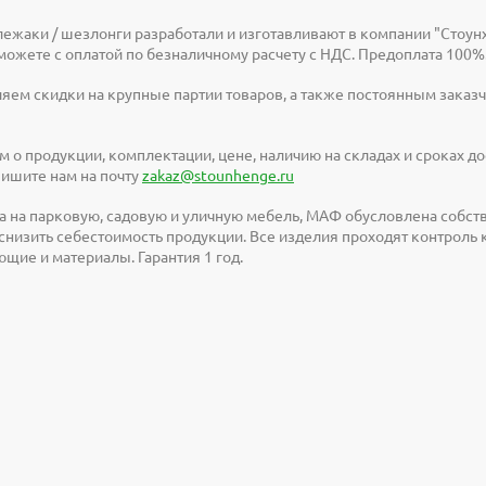
ежаки / шезлонги разработали и изготавливают в компании "Стоунх
можете с оплатой по безналичному расчету с НДС. Предоплата 100%
яем скидки на крупные партии товаров, а также постоянным заказчи
м о продукции, комплектации, цене, наличию на складах и сроках 
 пишите нам на почту
zakaz@stounhenge.ru
а на парковую, садовую и уличную мебель, МАФ обусловлена собс
снизить себестоимость продукции. Все изделия проходят контроль
щие и материалы. Гарантия 1 год.