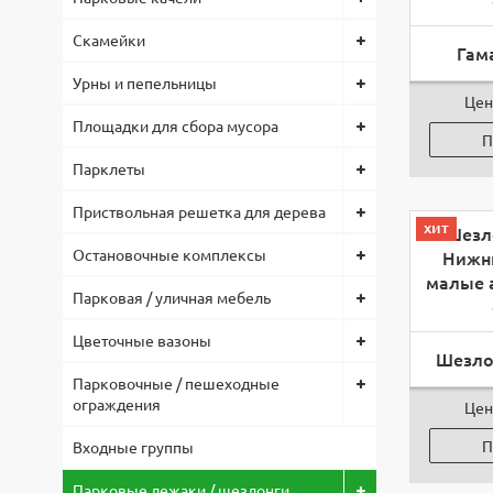
Скамейки
Гам
Урны и пепельницы
Цен
Площадки для сбора мусора
П
Парклеты
Приствольная решетка для дерева
хит
Остановочные комплексы
Парковая / уличная мебель
Цветочные вазоны
Шезло
Парковочные / пешеходные
ограждения
Цен
П
Входные группы
Парковые лежаки / шезлонги