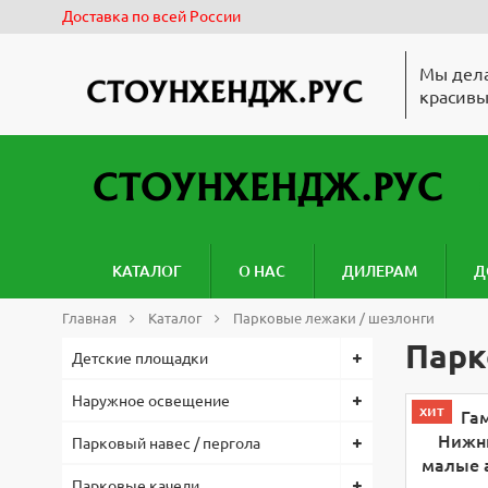
Доставка по всей России
Мы дела
красивы
КАТАЛОГ
О НАС
ДИЛЕРАМ
Д
Главная
Каталог
Парковые лежаки / шезлонги
Парк
Детские площадки
Наружное освещение
хит
Парковый навес / пергола
Парковые качели