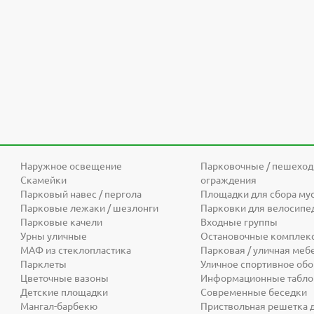
Наружное освещение
Парковочные / пешехо
Скамейки
ограждения
Парковый навес / пергола
Площадки для сбора му
Парковые лежаки / шезлонги
Парковки для велосипе
Парковые качели
Входные группы
Урны уличные
Остановочные комплек
МАФ из стеклопластика
Парковая / уличная меб
Парклеты
Уличное спортивное об
Цветочные вазоны
Информационные табло 
Детские площадки
Современные беседки
Мангал-барбекю
Приствольная решетка 