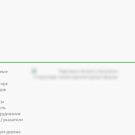
дные
сора
дов
сы
ель
орудование
/ указатели
для дерева