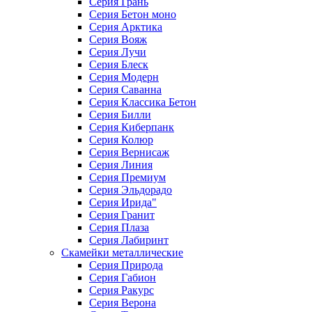
Серия Грань
Серия Бетон моно
Серия Арктика
Серия Вояж
Серия Лучи
Серия Блеск
Серия Модерн
Серия Саванна
Серия Классика Бетон
Серия Билли
Серия Киберпанк
Серия Колюр
Серия Вернисаж
Серия Линия
Серия Премиум
Серия Эльдорадо
Серия Ирида"
Серия Гранит
Серия Плаза
Серия Лабиринт
Скамейки металлические
Серия Природа
Серия Габион
Серия Ракурс
Серия Верона