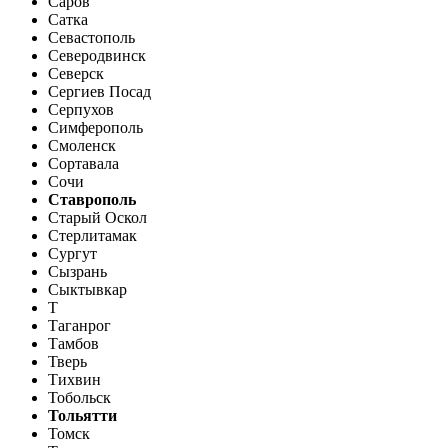
Саров
Сатка
Севастополь
Северодвинск
Северск
Сергиев Посад
Серпухов
Симферополь
Смоленск
Сортавала
Сочи
Ставрополь
Старый Оскол
Стерлитамак
Сургут
Сызрань
Сыктывкар
Т
Таганрог
Тамбов
Тверь
Тихвин
Тобольск
Тольятти
Томск