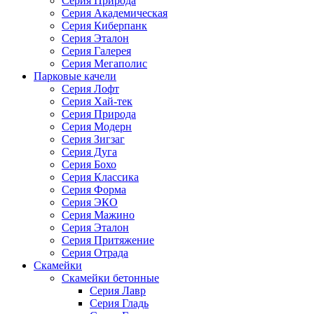
Серия Природа
Серия Академическая
Серия Киберпанк
Серия Эталон
Серия Галерея
Серия Мегаполис
Парковые качели
Серия Лофт
Серия Хай-тек
Серия Природа
Серия Модерн
Серия Зигзаг
Серия Дуга
Серия Бохо
Серия Классика
Серия Форма
Серия ЭКО
Серия Мажино
Серия Эталон
Серия Притяжение
Серия Отрада
Скамейки
Скамейки бетонные
Серия Лавр
Серия Гладь