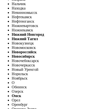
Нальчик
Находка
Невинномысск
Нефтекамск
Нефтеюганск
Нижневартовск
Нижнекамск
Нижний Новгород
Нижний Тагил
Новокузнецк
Новомосковск
Новороссийск
Новосибирск
Новочебоксарск
Новочеркасск
Новый Уренгой
Норильск
Ноябрьск
О
Обнинск
Озерск
Омск
Орел
Оренбург
Орехово-Зуево