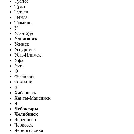
Туапсе
Тула
Тутаев
Тында
Тюмень
У
Улан-Удэ
Ульяновск
Усинск
Уссурийск
Усть-Илимск
Уфа
Ухта
Ф
Феодосия
Фрязино
Х
Хабаровск
Ханты-Мансийск
Ч
Чебоксары
Челябинск
Череповец
Черкесск
Черноголовка