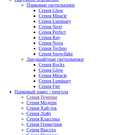
Парковые светильники
Серия Glow
Серия Miracle
Серия Luminary
Серия Next
Серия Perfect
Серия Ray
Серия Nova
Серия Techno
Серия Snowflake
Ландшафтные светильники
Серия Rocks
Серия Glow
Серия Miracle
Серия Luminary
Серия Fire
Парковый навес / пергола
Серия Течение
Серия Модерн
Серия Хай-тек
Серия Лофт
Серия Классика
Серия Геометрия
Серия Высота