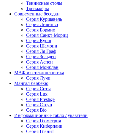
Теннисные столы
Тренажёры
Современные беседки
Серия Куршавель
Серия Ливиньо
Серия Бормио
Серия Санкт-Мориц
Серия Курш
Серия Шамони
Серия Ля Граф
Серия Зельден
Серия Аспен
Серия Монблан
МАФ из стеклопластика
Серия Лучи
Мангал-барбекю
Серия Соты
Серия Lux
Серия Prestige
Серия Стоун
Серия Bio
Информационные табло / указатели
Серия Геометрия
Серия Киберпанк
Серия Гранит