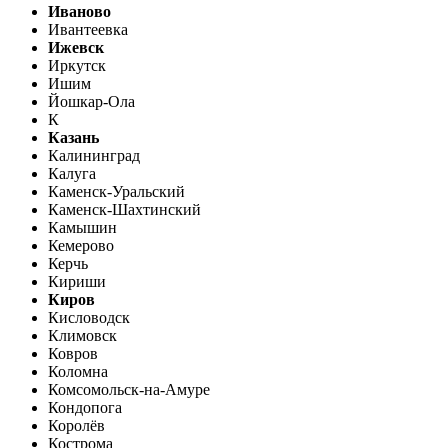
Иваново
Ивантеевка
Ижевск
Иркутск
Ишим
Йошкар-Ола
К
Казань
Калининград
Калуга
Каменск-Уральский
Каменск-Шахтинский
Камышин
Кемерово
Керчь
Кириши
Киров
Кисловодск
Климовск
Ковров
Коломна
Комсомольск-на-Амуре
Кондопога
Королёв
Кострома