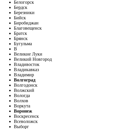
Белогорск
Бердск
Березники
Бийск
Биробиджан
Благовещенск
Братск
Брянск
Бугульма
В
Великие Луки
Великий Новгород
Владивосток
Владикавказ
Владимир
Волгоград
Волгодонск
Волжский
Вологда
Волхов
Воркута
Воронеж
Воскресенск
Всеволожск
Выборг