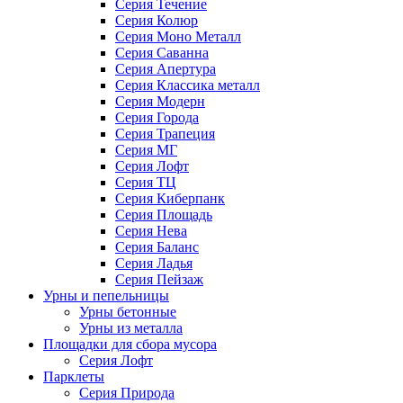
Серия Течение
Серия Колюр
Серия Моно Металл
Серия Саванна
Серия Апертура
Серия Классика металл
Серия Модерн
Серия Города
Серия Трапеция
Серия МГ
Серия Лофт
Серия ТЦ
Серия Киберпанк
Серия Площадь
Серия Нева
Серия Баланс
Серия Ладья
Серия Пейзаж
Урны и пепельницы
Урны бетонные
Урны из металла
Площадки для сбора мусора
Серия Лофт
Парклеты
Серия Природа