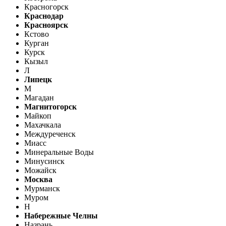
Красногорск
Краснодар
Красноярск
Кстово
Курган
Курск
Кызыл
Л
Липецк
М
Магадан
Магнитогорск
Майкоп
Махачкала
Междуреченск
Миасс
Минеральные Воды
Минусинск
Можайск
Москва
Мурманск
Муром
Н
Набережные Челны
Назрань