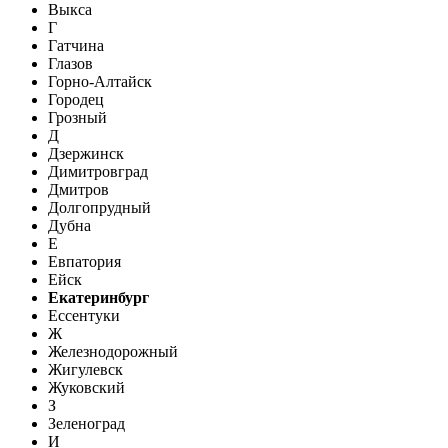
Выкса
Г
Гатчина
Глазов
Горно-Алтайск
Городец
Грозный
Д
Дзержинск
Димитровград
Дмитров
Долгопрудный
Дубна
Е
Евпатория
Ейск
Екатеринбург
Ессентуки
Ж
Железнодорожный
Жигулевск
Жуковский
З
Зеленоград
И