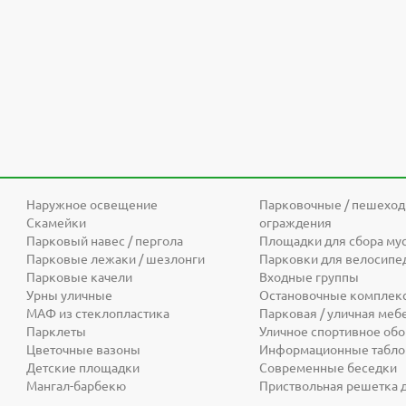
Наружное освещение
Парковочные / пешехо
Скамейки
ограждения
Парковый навес / пергола
Площадки для сбора му
Парковые лежаки / шезлонги
Парковки для велосипе
Парковые качели
Входные группы
Урны уличные
Остановочные комплек
МАФ из стеклопластика
Парковая / уличная меб
Парклеты
Уличное спортивное об
Цветочные вазоны
Информационные табло 
Детские площадки
Современные беседки
Мангал-барбекю
Приствольная решетка 