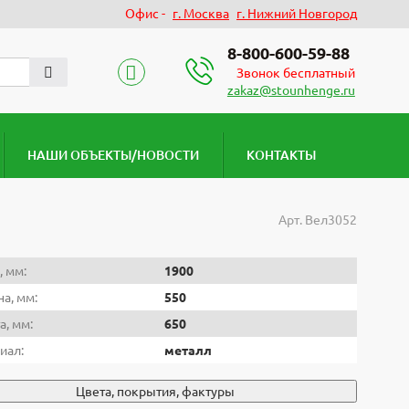
Офис -
г. Москва
г. Нижний Новгород
8-800-600-59-88
Звонок бесплатный
zakaz@stounhenge.ru
НАШИ ОБЪЕКТЫ/НОВОСТИ
КОНТАКТЫ
Арт.
Вел3052
, мм:
1900
а, мм:
550
а, мм:
650
иал:
металл
Цвета, покрытия, фактуры