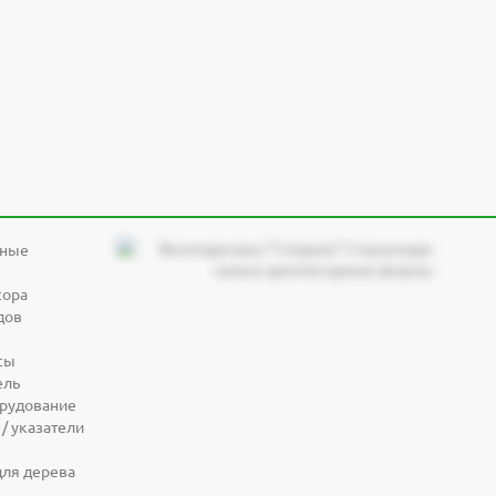
дные
сора
дов
сы
ель
орудование
/ указатели
для дерева