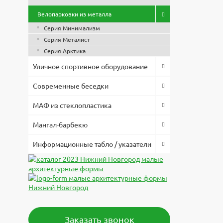
Велопарко
3d модел
Высота, 
Велопарковки из металла
Файл
Оплата по
650
Скачат
Длина, м
Серия Минимализм
Скач
Товар в н
1900
Серия Металист
согласова
Ширина, 
Серия Арктика
Запр
550
Предостав
Материал
Уличное спортивное оборудование
Скач
тендерах.
металл
Монтаж
Современные беседки
По вопрос
Анкерное
119-74-96
МАФ из стеклопластика
Низкая це
Мангал-барбекю
позволило
комплекту
Информационные табло / указатели
Заказать звонок