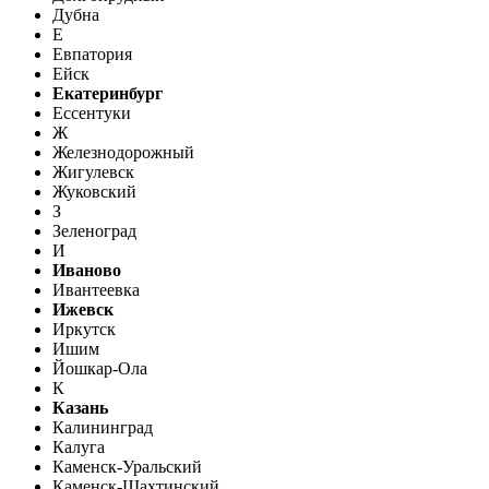
Дубна
Е
Евпатория
Ейск
Екатеринбург
Ессентуки
Ж
Железнодорожный
Жигулевск
Жуковский
З
Зеленоград
И
Иваново
Ивантеевка
Ижевск
Иркутск
Ишим
Йошкар-Ола
К
Казань
Калининград
Калуга
Каменск-Уральский
Каменск-Шахтинский