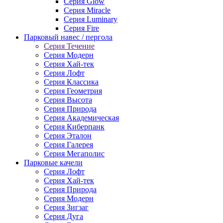
Серия Glow
Серия Miracle
Серия Luminary
Серия Fire
Парковый навес / пергола
Серия Течение
Серия Модерн
Серия Хай-тек
Серия Лофт
Серия Классика
Серия Геометрия
Серия Высота
Серия Природа
Серия Академическая
Серия Киберпанк
Серия Эталон
Серия Галерея
Серия Мегаполис
Парковые качели
Серия Лофт
Серия Хай-тек
Серия Природа
Серия Модерн
Серия Зигзаг
Серия Дуга