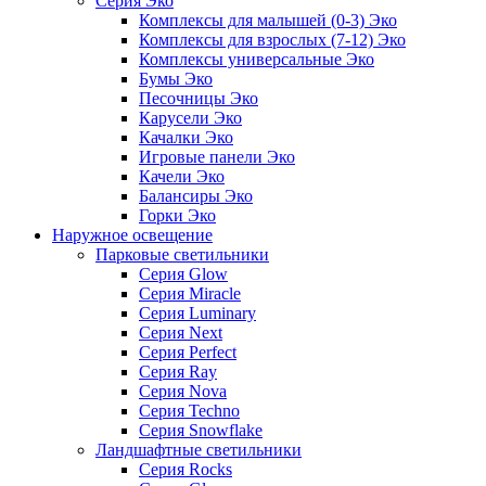
Серия Эко
Комплексы для малышей (0-3) Эко
Комплексы для взрослых (7-12) Эко
Комплексы универсальные Эко
Бумы Эко
Песочницы Эко
Карусели Эко
Качалки Эко
Игровые панели Эко
Качели Эко
Балансиры Эко
Горки Эко
Наружное освещение
Парковые светильники
Серия Glow
Серия Miracle
Серия Luminary
Серия Next
Серия Perfect
Серия Ray
Серия Nova
Серия Techno
Серия Snowflake
Ландшафтные светильники
Серия Rocks