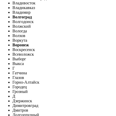
Владивосток
Владикавказ
Владимир
Волгоград
Волгодонск
Волжский
Вологда
Волхов
Воркута
Воронеж
Воскресенск
Всеволожск
Выборг
Выкса
Г
Гатчина
Глазов
Горно-Алтайск
Городец
Грозный
Д
Дзержинск
Димитровград
Дмитров
Долгопрудный