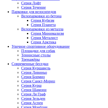
Серия Лофт
Серия Течение
Парковки для велосипедов
Велопарковки из бетона
Серия Кубизм
Серия Планета
Велопарковки из металла
Серия Минимализм
Серия Металист
Серия Арктика
Уличное спортивное оборудование
Площадки для собак
Теннисные столы
Тренажёры
Современные беседки
Серия Куршавель
Серия Ливиньо
Серия Бормио
Серия Санкт-Мориц
Серия Курш
Серия Шамони
Серия Ля Граф
Серия Зельден
Серия Аспен
Серия Монблан