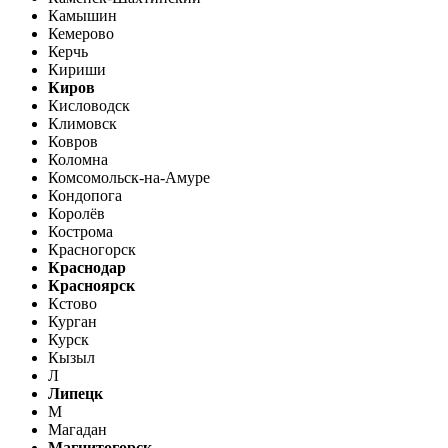
Камышин
Кемерово
Керчь
Кириши
Киров
Кисловодск
Климовск
Ковров
Коломна
Комсомольск-на-Амуре
Кондопога
Королёв
Кострома
Красногорск
Краснодар
Красноярск
Кстово
Курган
Курск
Кызыл
Л
Липецк
М
Магадан
Магнитогорск