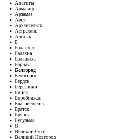
Апатиты
Армавир
Арзамаз
Арск
Архангельск
Астрахань
Ачинск
Б
Балаково
Балахна
Балашиха
Барнаул
Белгород
Белогорск
Бердск
Березники
Бийск
Биробиджан
Благовещенск
Братск
Брянск
Бугульма
В
Великие Луки
Великий Новгород