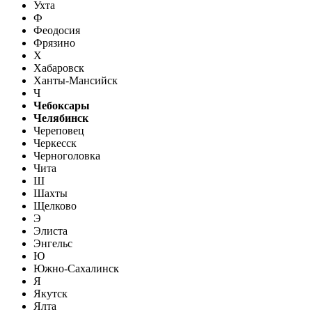
Ухта
Ф
Феодосия
Фрязино
Х
Хабаровск
Ханты-Мансийск
Ч
Чебоксары
Челябинск
Череповец
Черкесск
Черноголовка
Чита
Ш
Шахты
Щелково
Э
Элиста
Энгельс
Ю
Южно-Сахалинск
Я
Якутск
Ялта