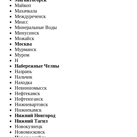
Майкоп
Махачкала
Междуреченск
Миасс
Минеральные Воды
Минусинск
Можайск
Москва
Мурманск
Муром
Н
Набережные Челны
Назрань
Нальчик
Находка
Невинномысск
Нефтекамск
Нефтеюганск
Нижневартовск
Нижнекамск
Нижний Новгород
Нижний Тагил
Новокузнецк
Новомосковск