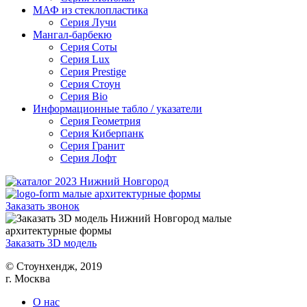
МАФ из стеклопластика
Серия Лучи
Мангал-барбекю
Серия Соты
Серия Lux
Серия Prestige
Серия Стоун
Серия Bio
Информационные табло / указатели
Серия Геометрия
Серия Киберпанк
Серия Гранит
Серия Лофт
Заказать звонок
Заказать 3D модель
© Cтоунхендж, 2019
г. Москва
О нас