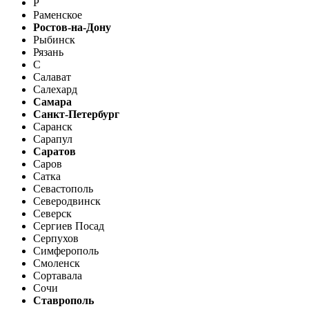
Р
Раменское
Ростов-на-Дону
Рыбинск
Рязань
С
Салават
Салехард
Самара
Санкт-Петербург
Саранск
Сарапул
Саратов
Саров
Сатка
Севастополь
Северодвинск
Северск
Сергиев Посад
Серпухов
Симферополь
Смоленск
Сортавала
Сочи
Ставрополь