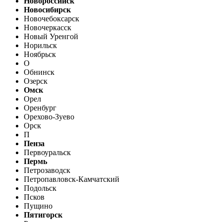
Новороссийск
Новосибирск
Новочебоксарск
Новочеркасск
Новый Уренгой
Норильск
Ноябрьск
О
Обнинск
Озерск
Омск
Орел
Оренбург
Орехово-Зуево
Орск
П
Пенза
Первоуральск
Пермь
Петрозаводск
Петропавловск-Камчатский
Подольск
Псков
Пущино
Пятигорск