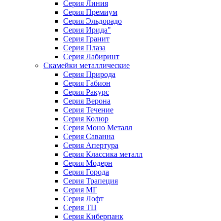
Серия Линия
Серия Премиум
Серия Эльдорадо
Серия Ирида"
Серия Гранит
Серия Плаза
Серия Лабиринт
Скамейки металлические
Серия Природа
Серия Габион
Серия Ракурс
Серия Верона
Серия Течение
Серия Колюр
Серия Моно Металл
Серия Саванна
Серия Апертура
Серия Классика металл
Серия Модерн
Серия Города
Серия Трапеция
Серия МГ
Серия Лофт
Серия ТЦ
Серия Киберпанк