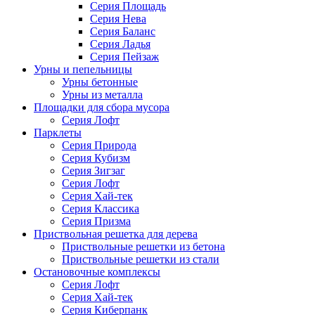
Серия Площадь
Серия Нева
Серия Баланс
Серия Ладья
Серия Пейзаж
Урны и пепельницы
Урны бетонные
Урны из металла
Площадки для сбора мусора
Серия Лофт
Парклеты
Серия Природа
Серия Кубизм
Серия Зигзаг
Серия Лофт
Серия Хай-тек
Серия Классика
Серия Призма
Приствольная решетка для дерева
Приствольные решетки из бетона
Приствольные решетки из стали
Остановочные комплексы
Серия Лофт
Серия Хай-тек
Серия Киберпанк