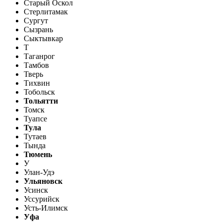
Старый Оскол
Стерлитамак
Сургут
Сызрань
Сыктывкар
Т
Таганрог
Тамбов
Тверь
Тихвин
Тобольск
Тольятти
Томск
Туапсе
Тула
Тутаев
Тында
Тюмень
У
Улан-Удэ
Ульяновск
Усинск
Уссурийск
Усть-Илимск
Уфа