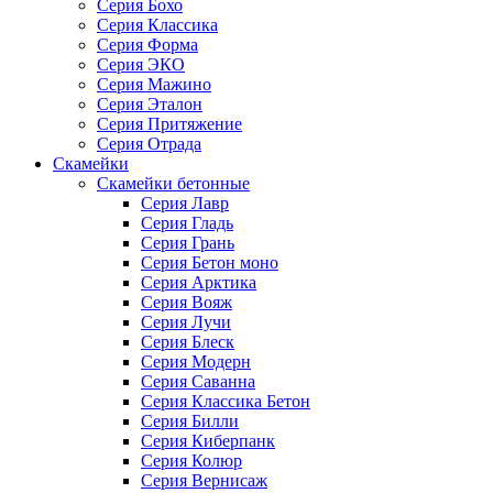
Серия Бохо
Серия Классика
Серия Форма
Серия ЭКО
Серия Мажино
Серия Эталон
Серия Притяжение
Серия Отрада
Скамейки
Скамейки бетонные
Серия Лавр
Серия Гладь
Серия Грань
Серия Бетон моно
Серия Арктика
Серия Вояж
Серия Лучи
Серия Блеск
Серия Модерн
Серия Саванна
Серия Классика Бетон
Серия Билли
Серия Киберпанк
Серия Колюр
Серия Вернисаж