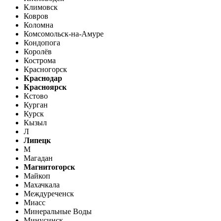
Климовск
Ковров
Коломна
Комсомольск-на-Амуре
Кондопога
Королёв
Кострома
Красногорск
Краснодар
Красноярск
Кстово
Курган
Курск
Кызыл
Л
Липецк
М
Магадан
Магнитогорск
Майкоп
Махачкала
Междуреченск
Миасс
Минеральные Воды
Минусинск