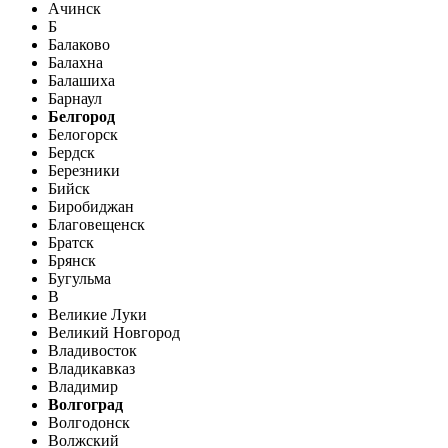
Ачинск
Б
Балаково
Балахна
Балашиха
Барнаул
Белгород
Белогорск
Бердск
Березники
Бийск
Биробиджан
Благовещенск
Братск
Брянск
Бугульма
В
Великие Луки
Великий Новгород
Владивосток
Владикавказ
Владимир
Волгоград
Волгодонск
Волжский