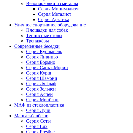
Велопарковки из металла
Серия Минимализм
Серия Металист
Серия Арктика
Уличное спортивное оборудование
Площадки для собак
Теннисные столы
Тренажёры
Современные беседки
Серия Куршавель
Серия Ливиньо
Серия Бормио
Серия Санкт-Мориц
Серия Курш
Серия Шамони
Серия Ля Граф
Серия Зельден
Серия Аспен
Серия Монблан
МАФ из стеклопластика
Серия Лучи
Мангал-барбекю
Серия Соты
Серия Lux
Серия Prestige