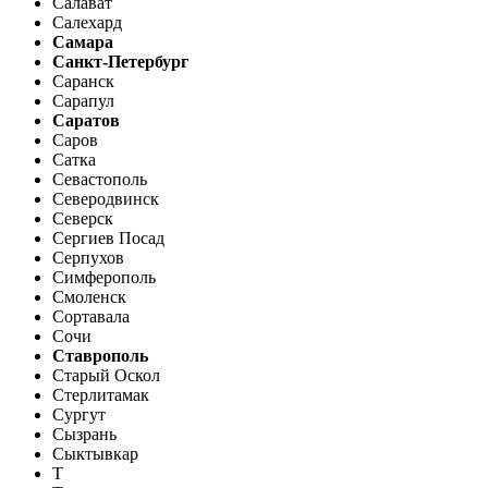
Салават
Салехард
Самара
Санкт-Петербург
Саранск
Сарапул
Саратов
Саров
Сатка
Севастополь
Северодвинск
Северск
Сергиев Посад
Серпухов
Симферополь
Смоленск
Сортавала
Сочи
Ставрополь
Старый Оскол
Стерлитамак
Сургут
Сызрань
Сыктывкар
Т