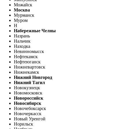
Можайск
Москва
Мурманск
Муром
Н
Набережные Челны
Назрань
Нальчик
Находка
Невинномысск
Нефтекамск
Нефтеюганск
Нижневартовск
Нижнекамск
Нижний Новгород
Нижний Тагил
Новокузнецк
Новомосковск
Новороссийск
Новосибирск
Новочебоксарск
Новочеркасск
Новый Уренгой
Норильск