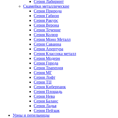
Серия Лабиринт
Скамейки металлические
Серия Природа
Серия Габион
Серия Ракурс
Серия Верона
Серия Течение
Серия Колюр
Серия Моно Металл
Серия Саванна
Серия Апертура
Серия Классика металл
Серия Модерн
Серия Города
Серия Трапеция
Серия МГ
Серия Лофт
Серия ТЦ
Серия Киберпанк
Серия Площадь
Серия Нева
Серия Баланс
Серия Ладья
Серия Пейзаж
Урны и пепельницы