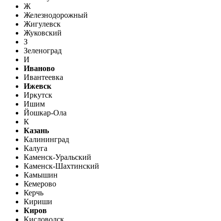
Ж
Железнодорожный
Жигулевск
Жуковский
З
Зеленоград
И
Иваново
Ивантеевка
Ижевск
Иркутск
Ишим
Йошкар-Ола
К
Казань
Калининград
Калуга
Каменск-Уральский
Каменск-Шахтинский
Камышин
Кемерово
Керчь
Кириши
Киров
Кисловодск