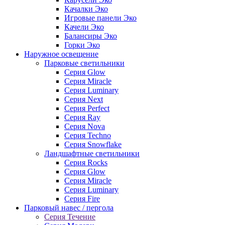
Качалки Эко
Игровые панели Эко
Качели Эко
Балансиры Эко
Горки Эко
Наружное освещение
Парковые светильники
Серия Glow
Серия Miracle
Серия Luminary
Серия Next
Серия Perfect
Серия Ray
Серия Nova
Серия Techno
Серия Snowflake
Ландшафтные светильники
Серия Rocks
Серия Glow
Серия Miracle
Серия Luminary
Серия Fire
Парковый навес / пергола
Серия Течение