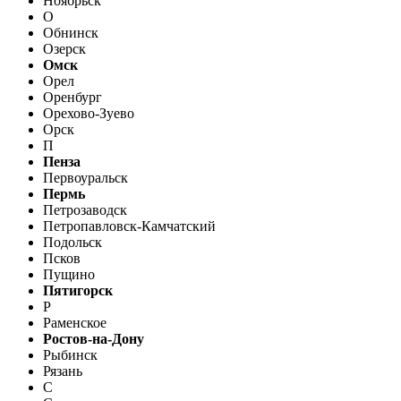
Ноябрьск
О
Обнинск
Озерск
Омск
Орел
Оренбург
Орехово-Зуево
Орск
П
Пенза
Первоуральск
Пермь
Петрозаводск
Петропавловск-Камчатский
Подольск
Псков
Пущино
Пятигорск
Р
Раменское
Ростов-на-Дону
Рыбинск
Рязань
С