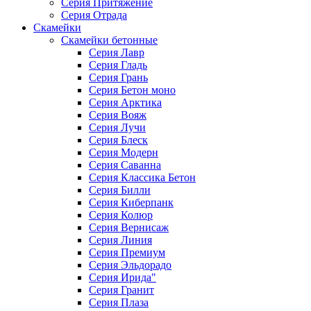
Серия Притяжение
Серия Отрада
Скамейки
Скамейки бетонные
Серия Лавр
Серия Гладь
Серия Грань
Серия Бетон моно
Серия Арктика
Серия Вояж
Серия Лучи
Серия Блеск
Серия Модерн
Серия Саванна
Серия Классика Бетон
Серия Билли
Серия Киберпанк
Серия Колюр
Серия Вернисаж
Серия Линия
Серия Премиум
Серия Эльдорадо
Серия Ирида"
Серия Гранит
Серия Плаза