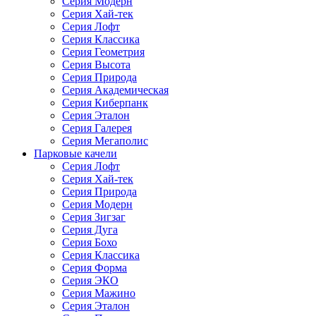
Серия Модерн
Серия Хай-тек
Серия Лофт
Серия Классика
Серия Геометрия
Серия Высота
Серия Природа
Серия Академическая
Серия Киберпанк
Серия Эталон
Серия Галерея
Серия Мегаполис
Парковые качели
Серия Лофт
Серия Хай-тек
Серия Природа
Серия Модерн
Серия Зигзаг
Серия Дуга
Серия Бохо
Серия Классика
Серия Форма
Серия ЭКО
Серия Мажино
Серия Эталон