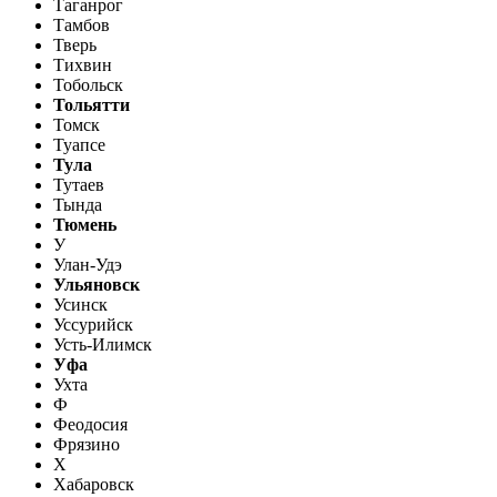
Таганрог
Тамбов
Тверь
Тихвин
Тобольск
Тольятти
Томск
Туапсе
Тула
Тутаев
Тында
Тюмень
У
Улан-Удэ
Ульяновск
Усинск
Уссурийск
Усть-Илимск
Уфа
Ухта
Ф
Феодосия
Фрязино
Х
Хабаровск