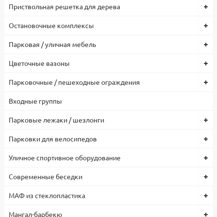
Приствольная решетка для дерева
>80
Угол рассеивания света, град
Остановочные комплексы
120
Температура эксплуатации, C
Парковая / уличная мебель
от -40 до +40
Срок службы
100 000 ч
Цветочные вазоны
Заводская гарантия на светильник
2 года
Парковочные / пешеходные ограждения
Корпус
Стальной горячеоцинкованный корпус с порошковой
Входные группы
покраской / цинковый грунт с порошковой покраской
Цветовая температура, К
Парковые лежаки / шезлонги
3000/4000/5000
Парковки для велосипедов
Уличное спортивное оборудование
Современные беседки
МАФ из стеклопластика
Мангал-барбекю