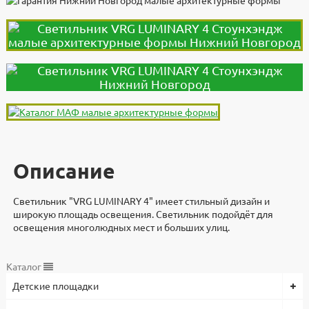
Описание
Светильник "VRG LUMINARY 4" имеет стильный дизайн и
широкую площадь освещения. Светильник подойдёт для
освещения многолюдных мест и больших улиц.
Дополнительно
Документы
Документы
Видеоинструкция
Характеристики
Каталог
Детские площадки
Светильник VRG LUMINARY 4 разработали и изготавливают в
3d модели для проектировщиков
Высота, мм
Файлы
компании "Стоунхендж". Материал - Металл/ матовый ПК,
1000
Скачать