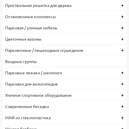
Частота
Приствольная решетка для дерева
50 Гц
Индекс цветопередачи Ra
Остановочные комплексы
>80
Угол рассеивания света, град
Парковая / уличная мебель
120
Температура эксплуатации, C
от -40 до +40
Цветочные вазоны
Срок службы
30 000 ч
Парковочные / пешеходные ограждения
Заводская гарантия на светильник
2 года
Входные группы
Корпус
Стальной горячеоцинкованный корпус с порошковой
Парковые лежаки / шезлонги
покраской / цинковый грунт с порошковой покраской
Цветовая температура, К
Парковки для велосипедов
3000/4000/5000
Уличное спортивное оборудование
Современные беседки
МАФ из стеклопластика
Мангал-барбекю