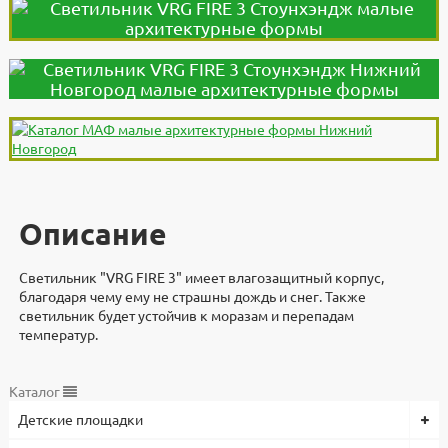
Описание
Светильник "VRG FIRE 3" имеет влагозащитный корпус,
благодаря чему ему не страшны дождь и снег. Также
светильник будет устойчив к моразам и перепадам
температур.
Дополнительно
Документы
Документы
Видеоинструкция
Характеристики
Каталог
Детские площадки
Светильник VRG FIRE 3 разработали и изготавливают в
3d модели для проектировщиков
Высота, мм
Файлы
компании "Стоунхендж". Материал - металл, размеры
2000