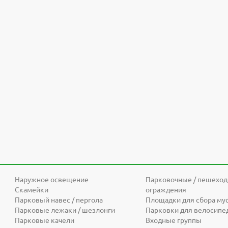
ющие и материалы. Гарантия 1 год.
 деталь / анкерное болтовое соединение
защиты
ние
ридомовые территории, парки, лесопарки, сады, площади, скверы
рубы, см
ие питающей сети, в
С
ветопередачи Ra
еивания света, град
ра эксплуатации, C
+40
Наружное освещение
Парковочные / пешехо
жбы
Скамейки
ограждения
 гарантия на светильник
Парковый навес / пергола
Площадки для сбора му
Парковые лежаки / шезлонги
Парковки для велосипе
Парковые качели
Входные группы