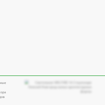
, набережные
дные
сора
дов