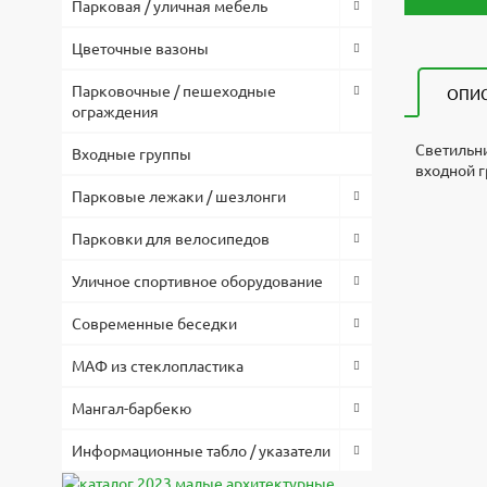
Парковая / уличная мебель
Цветочные вазоны
Парковочные / пешеходные
ОПИ
ограждения
Светильни
Входные группы
входной г
Парковые лежаки / шезлонги
Светильни
3d модел
Высота, 
Файл
Оплата по
500
Парковки для велосипедов
Скачат
Длина, м
Скач
Товар в н
300
Уличное спортивное оборудование
согласова
Ширина, 
Запр
140
Современные беседки
Предостав
Вес
Скач
тендерах.
16
МАФ из стеклопластика
Материал
По вопрос
металл
Мангал-барбекю
119-74-96
Световой 
2800
Информационные табло / указатели
Низкая це
Мощность
позволило
20