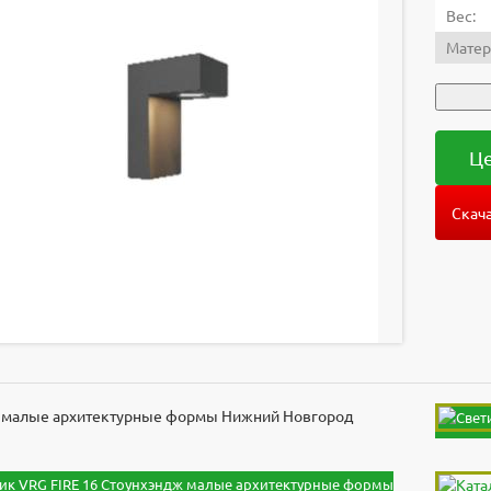
Вес:
Матер
Це
Скача