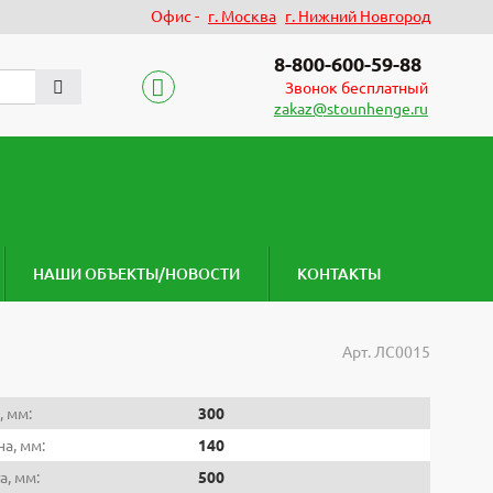
Офис -
г. Москва
г. Нижний Новгород
8-800-600-59-88
Звонок бесплатный
zakaz@stounhenge.ru
НАШИ ОБЪЕКТЫ/НОВОСТИ
КОНТАКТЫ
Арт.
ЛС0015
, мм:
300
а, мм:
140
а, мм:
500