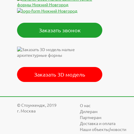
комплекту
Монтаж
Закладная
Степень 
IP65
Примене
Заказать звонок
Дворы и п
Ширина т
14
Напряжен
220-230 А
Частота
50 Гц
Индекс ц
Заказать 3D модель
>80
Угол расс
120
Температу
от -40 до 
© Cтоунхендж, 2019
О нас
Срок слу
г. Москва
Дилерам
30 000 ч
Заводская
Партнерам
2 года
Доставка и оплата
Корпус
Наши объекты/новости