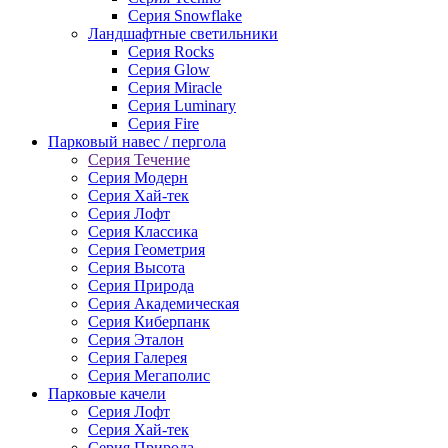
Серия Snowflake
Ландшафтные светильники
Серия Rocks
Серия Glow
Серия Miracle
Серия Luminary
Серия Fire
Парковый навес / пергола
Серия Течение
Серия Модерн
Серия Хай-тек
Серия Лофт
Серия Классика
Серия Геометрия
Серия Высота
Серия Природа
Серия Академическая
Серия Киберпанк
Серия Эталон
Серия Галерея
Серия Мегаполис
Парковые качели
Серия Лофт
Серия Хай-тек
Серия Природа