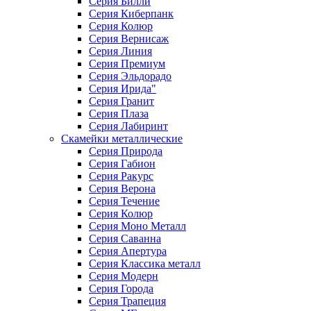
Серия Билли
Серия Киберпанк
Серия Колюр
Серия Вернисаж
Серия Линия
Серия Премиум
Серия Эльдорадо
Серия Ирида"
Серия Гранит
Серия Плаза
Серия Лабиринт
Скамейки металлические
Серия Природа
Серия Габион
Серия Ракурс
Серия Верона
Серия Течение
Серия Колюр
Серия Моно Металл
Серия Саванна
Серия Апертура
Серия Классика металл
Серия Модерн
Серия Города
Серия Трапеция