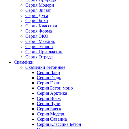
Серия Модерн
Серия Зигзаг
Серия Дуга
Серия Бохо
Серия Классика
Серия Форма
Серия ЭКО
Серия Мажино
Серия Эталон
Серия Притяжение
Серия Отрада
Скамейки
Скамейки бетонные
Серия Лавр
Серия Гладь
Серия Грань
Серия Бетон моно
Серия Арктика
Серия Вояж
Серия Лучи
Серия Блеск
Серия Модерн
Серия Саванна
Серия Классика Бетон