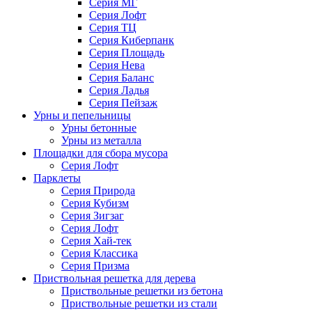
Серия МГ
Серия Лофт
Серия ТЦ
Серия Киберпанк
Серия Площадь
Серия Нева
Серия Баланс
Серия Ладья
Серия Пейзаж
Урны и пепельницы
Урны бетонные
Урны из металла
Площадки для сбора мусора
Серия Лофт
Парклеты
Серия Природа
Серия Кубизм
Серия Зигзаг
Серия Лофт
Серия Хай-тек
Серия Классика
Серия Призма
Приствольная решетка для дерева
Приствольные решетки из бетона
Приствольные решетки из стали