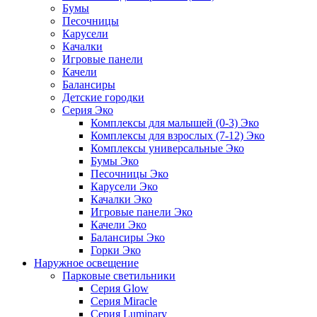
Бумы
Песочницы
Карусели
Качалки
Игровые панели
Качели
Балансиры
Детские городки
Серия Эко
Комплексы для малышей (0-3) Эко
Комплексы для взрослых (7-12) Эко
Комплексы универсальные Эко
Бумы Эко
Песочницы Эко
Карусели Эко
Качалки Эко
Игровые панели Эко
Качели Эко
Балансиры Эко
Горки Эко
Наружное освещение
Парковые светильники
Серия Glow
Серия Miracle
Серия Luminary