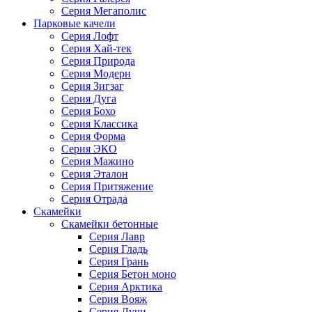
Серия Мегаполис
Парковые качели
Серия Лофт
Серия Хай-тек
Серия Природа
Серия Модерн
Серия Зигзаг
Серия Дуга
Серия Бохо
Серия Классика
Серия Форма
Серия ЭКО
Серия Мажино
Серия Эталон
Серия Притяжение
Серия Отрада
Скамейки
Скамейки бетонные
Серия Лавр
Серия Гладь
Серия Грань
Серия Бетон моно
Серия Арктика
Серия Вояж
Серия Лучи