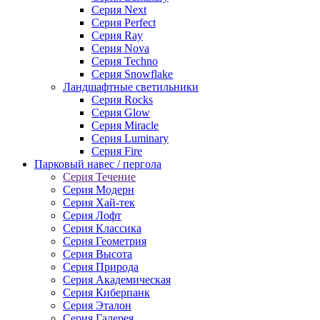
Серия Next
Серия Perfect
Серия Ray
Серия Nova
Серия Techno
Серия Snowflake
Ландшафтные светильники
Серия Rocks
Серия Glow
Серия Miracle
Серия Luminary
Серия Fire
Парковый навес / пергола
Серия Течение
Серия Модерн
Серия Хай-тек
Серия Лофт
Серия Классика
Серия Геометрия
Серия Высота
Серия Природа
Серия Академическая
Серия Киберпанк
Серия Эталон
Серия Галерея