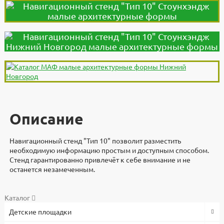
Описание
Навигационный стенд "Тип 10" позволит разместить
необходимую информацию простым и доступным способом.
Стенд гарантированно привлечёт к себе внимание и не
останется незамеченным.
Дополнительно
Документы
Документы
Видеоинструкция
Характеристики
Каталог
Детские площадки
Навигационный стенд "Тип 10" разработали и изготавливают в
3d модели для проектировщиков
Высота, мм
Файлы
компании "Стоунхендж". Материал - металл, размеры
2800