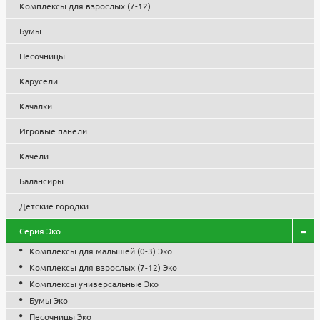
Комплексы для взрослых (7-12)
конкурсах и тендерах.
Бумы
По вопросам о продукции, комплектации, цене, наличию на
складах и сроках доставки обращайтесь к менеджерам по
Песочницы
телефону
8-495-119-74-96
, или пишите нам на почту
zakaz@stounhenge.ru
Карусели
Низкая цена на парковую, садовую и уличную мебель, МАФ
Качалки
обусловлена собственным производством и большими
объемами, что позволило снизить себестоимость продукции.
Игровые панели
Все изделия проходят контроль качества, используются
сертифицированные комплектующие и материалы. Гарантия
Качели
1 год.
Балансиры
Детские городки
Серия Эко
Комплексы для малышей (0-3) Эко
Комплексы для взрослых (7-12) Эко
Комплексы универсальные Эко
Бумы Эко
Песочницы Эко