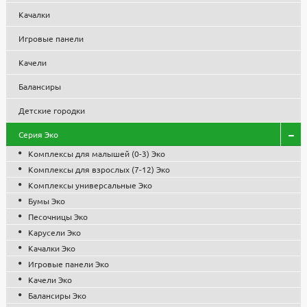
Низкая цена на парковую, садовую и уличную мебель, МАФ
Качалки
обусловлена собственным производством и большими
объемами, что позволило снизить себестоимость продукции.
Игровые панели
Все изделия проходят контроль качества, используются
сертифицированные комплектующие и материалы. Гарантия
Качели
1 год.
Балансиры
Детские городки
Серия Эко
Комплексы для малышей (0-3) Эко
Комплексы для взрослых (7-12) Эко
Комплексы универсальные Эко
Бумы Эко
Песочницы Эко
Карусели Эко
Качалки Эко
Игровые панели Эко
Качели Эко
Балансиры Эко