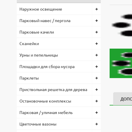
Наружное освещение
Парковый навес / пергола
Парковые качели
Скамейки
Урны и пепельницы
Площадки для сбора мусора
Парклеты
Приствольная решетка для дерева
ДОП
Остановочные комплексы
Парковая / уличная мебель
Спуск отк
3d модел
Высота, 
Файл
4725x472
3200
Скачат
Цветочные вазоны
Оплата по
Длина, м
Ска
4725