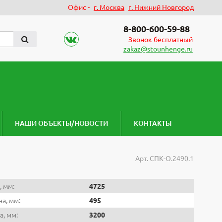
Офис -
г. Москва
г. Нижний Новгород
8-800-600-59-88
Звонок бесплатный
zakaz@stounhenge.ru
НАШИ ОБЪЕКТЫ/НОВОСТИ
КОНТАКТЫ
Арт.
СПК-О.2490.1
, мм:
4725
а, мм:
495
а, мм:
3200