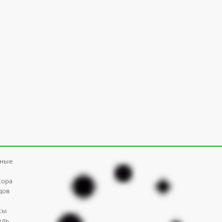
дные
сора
дов
сы
ель