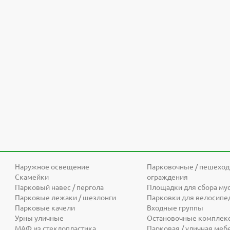
Наружное освещение
Парковочные / пешехо
Скамейки
ограждения
Парковый навес / пергола
Площадки для сбора му
Парковые лежаки / шезлонги
Парковки для велосипе
Парковые качели
Входные группы
Урны уличные
Остановочные комплек
МАФ из стеклопластика
Парковая / уличная меб