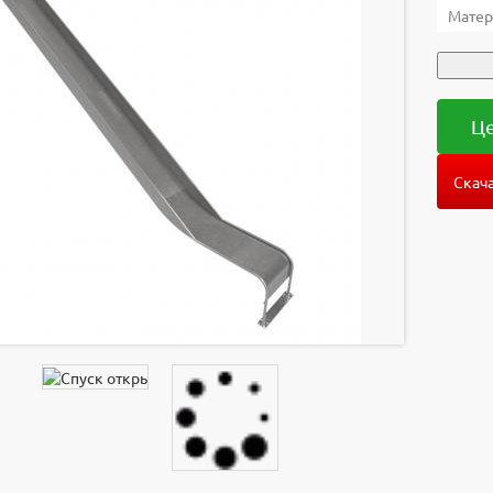
Матер
Це
Скача