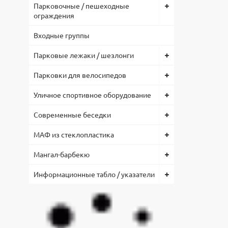
Парковочные / пешеходные
Товар в н
Ширина, 
ограждения
Запр
согласова
495
Материал
Скач
Входные группы
Предостав
Нержавею
тендерах.
Парковые лежаки / шезлонги
По вопрос
119-74-96
Парковки для велосипедов
Низкая це
Уличное спортивное оборудование
позволило
комплекту
Современные беседки
МАФ из стеклопластика
Мангал-барбекю
Информационные табло / указатели