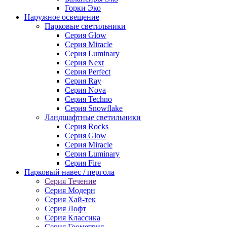
Горки Эко
Наружное освещение
Парковые светильники
Серия Glow
Серия Miracle
Серия Luminary
Серия Next
Серия Perfect
Серия Ray
Серия Nova
Серия Techno
Серия Snowflake
Ландшафтные светильники
Серия Rocks
Серия Glow
Серия Miracle
Серия Luminary
Серия Fire
Парковый навес / пергола
Серия Течение
Серия Модерн
Серия Хай-тек
Серия Лофт
Серия Классика
Серия Геометрия