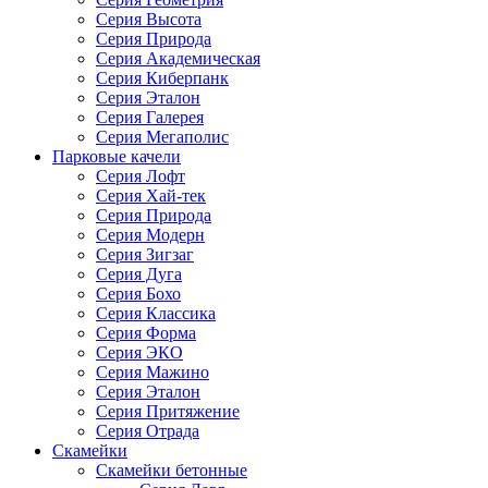
Серия Высота
Серия Природа
Серия Академическая
Серия Киберпанк
Серия Эталон
Серия Галерея
Серия Мегаполис
Парковые качели
Серия Лофт
Серия Хай-тек
Серия Природа
Серия Модерн
Серия Зигзаг
Серия Дуга
Серия Бохо
Серия Классика
Серия Форма
Серия ЭКО
Серия Мажино
Серия Эталон
Серия Притяжение
Серия Отрада
Скамейки
Скамейки бетонные