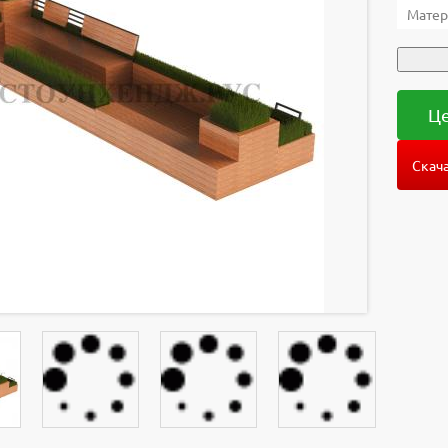
Матер
Це
Скача