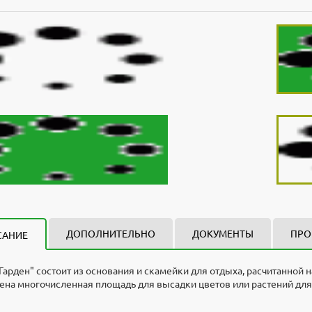
ДОПОЛНИТЕЛЬНО
ДОКУМЕНТЫ
ПРО
САНИЕ
Гарден" состоит из основания и скамейки для отдыха, расчитанной
на многочисленная площадь для высадки цветов или растений для 
Гарден" разработали и изготавливают в компании "Стоунхендж". Ма
и для проектировщиков
мм