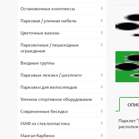
Остановочные комплексы
Парковая / уличная мебель
Цветочные вазоны
Парковочные / пешеходные
ограждения
Входные группы
Парковые лежаки / шезлонги
Парковки для велосипедов
Уличное спортивное оборудование
ОПИ
Современные беседки
Парклет "
МАФ из стеклопластика
расположе
Мангал-барбекю
Парклет "
3d модел
Высота, 