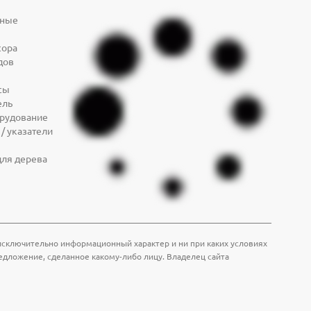
дные
сора
дов
сы
ель
орудование
/ указатели
для дерева
т исключительно информационный характер и ни при каких условиях
едложение, сделанное какому-либо лицу. Владелец сайта