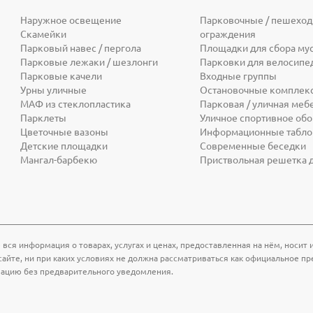
Наружное освещение
Парковочные / пешехо
Скамейки
ограждения
Парковый навес / пергола
Площадки для сбора му
Парковые лежаки / шезлонги
Парковки для велосипе
Парковые качели
Входные группы
Урны уличные
Остановочные комплек
МАФ из стеклопластика
Парковая / уличная меб
Парклеты
Уличное спортивное об
Цветочные вазоны
Информационные табло 
Детские площадки
Современные беседки
Мангал-барбекю
Приствольная решетка 
 вся информация о товарах, услугах и ценах, предоставленная на нём, носи
айте, ни при каких условиях не должна рассматриваться как официальное пр
мацию без предварительного уведомления.