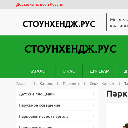
Доставка по всей России
Мы дела
красивы
КАТАЛОГ
О НАС
ДИЛЕРАМ
Д
Главная
Каталог
Парклеты
Серия Кубизм
Па
Парк
Детские площадки
Наружное освещение
Парковый навес / пергола
Парковые качели