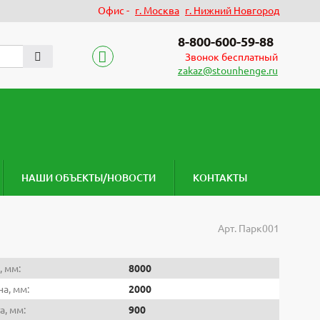
Офис -
г. Москва
г. Нижний Новгород
8-800-600-59-88
Звонок бесплатный
zakaz@stounhenge.ru
НАШИ ОБЪЕКТЫ/НОВОСТИ
КОНТАКТЫ
Арт.
Парк001
, мм:
8000
а, мм:
2000
а, мм:
900